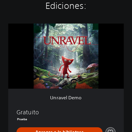
Ediciones:
U
n
r
a
v
e
l
D
e
m
o
Unravel Demo
Gratuito
Prueba