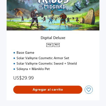
a
l
D
e
l
u
x
e
Digital Deluxe
PS4
PS5
Base Game
Solar Valkyrie Cosmetic Armor Set
Solar Valkyrie Cosmetic Sword + Shield
Sóleyra + Mániklo Pet
US$29.99
Agregar al carrito