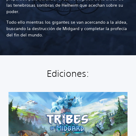
las tenebrosas sombras de Helheim que acechan sobre su
poder.
Todo ello mientras los gigantes se van acercando a la aldea,
buscando la destrucción de Midgard y completar la profecía
del fin del mundo.
Ediciones:
T
r
i
b
e
s
o
f