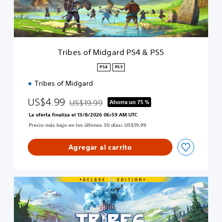
M
i
d
g
a
Tribes of Midgard PS4 & PS5
r
d
PS4
PS5
P
Tribes of Midgard
S
4
US$4.99
US$19.99
&
Ahorra un 75 %
Rebajado del precio original de US$19.99
P
La oferta finaliza el 13/8/2026 06:59 AM UTC
S
Precio más bajo en los últimos 30 días: US$19.99
5
Agregar al carrito
D
i
g
i
t