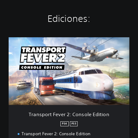
Ediciones:
T
r
a
n
s
p
o
r
t
F
e
v
e
Transport Fever 2: Console Edition
r
2
PS4
PS5
:
Transport Fever 2: Console Edition
C