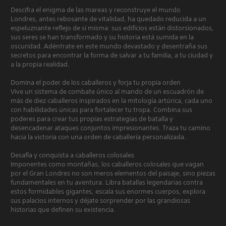
Descifra el enigma de las mareas y reconstruye el mundo
Londres, antes rebosante de vitalidad, ha quedado reducida a un
espeluznante reflejo de sí misma: sus edificios están distorsionados,
sus seres se han transformado y su historia está sumida en la
oscuridad. Adéntrate en este mundo devastado y desentraña sus
secretos para encontrar la forma de salvar a tu familia, a tu ciudad y
a la propia realidad.
Domina el poder de los caballeros y forja tu propia orden
Vive un sistema de combate único al mando de un escuadrón de
más de diez caballeros inspirados en la mitología artúrica, cada uno
con habilidades únicas para fortalecer tu tropa. Combina sus
poderes para crear tus propias estrategias de batalla y
desencadenar ataques conjuntos impresionantes. Traza tu camino
hacia la victoria con una orden de caballería personalizada.
Desafía y conquista a caballeros colosales
Imponentes como montañas, los caballeros colosales que vagan
por el Gran Londres no son meros elementos del paisaje, sino piezas
fundamentales en tu aventura. Libra batallas legendarias contra
estos formidables gigantes, escala sus enormes cuerpos, explora
sus palacios internos y déjate sorprender por las grandiosas
historias que definen su existencia.