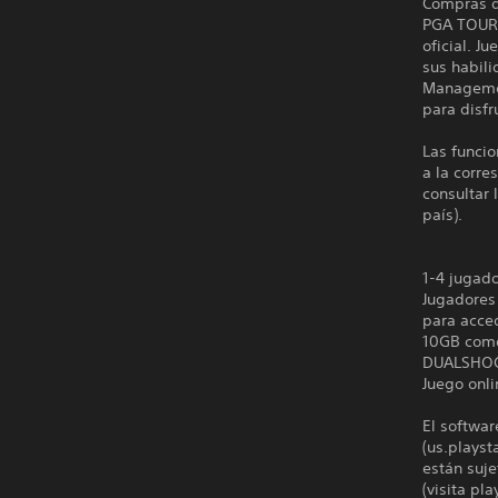
Compras d
PGA TOUR?
oficial. 
sus habili
Managemen
para disf
Las funcio
a la corre
consultar 
país).
1-4 jugad
Jugadores 
para acced
10GB com
DUALSHO
Juego onli
El softwar
(us.playst
están suje
(visita pl