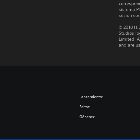
correspond
sistema PS
sesión con
© 2018 H.
Studios l
Limited. 
and are us
Lanzamiento:
Editor:
Géneros: