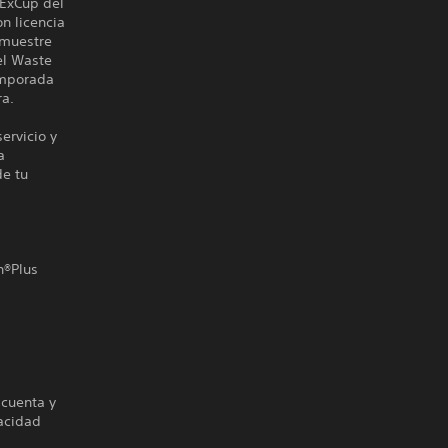
dExCup del
n licencia
emuestre
el Waste
emporada
ra.
ervicio y
a
de tu
n®Plus
 cuenta y
vacidad