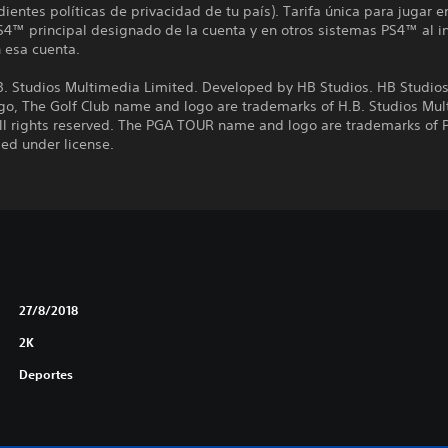
ientes políticas de privacidad de tu país). Tarifa única para jugar e
4™ principal designado de la cuenta y en otros sistemas PS4™ al in
 esa cuenta.
B. Studios Multimedia Limited. Developed by HB Studios. HB Studio
ogo, The Golf Club name and logo are trademarks of H.B. Studios Mu
All rights reserved. The PGA TOUR name and logo are trademarks of
ed under license.
27/8/2018
2K
Deportes