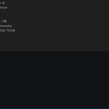
n el
iciar
s, HB
ltimedia
 PGA TOUR