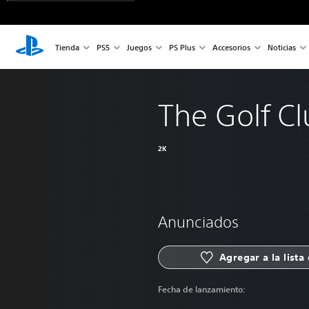
Tienda
PS5
Juegos
PS Plus
Accesorios
Noticias
The Golf C
2K
Anunciados
Agregar a la lista
Fecha de lanzamiento: