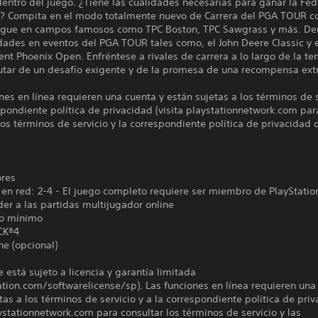
entro del juego. ¿Tiene las cualidades necesarias para ganar la Fe
 Compita en el modo totalmente nuevo de Carrera del PGA TOUR co
Juegue en campos famosos como TPC Boston, TPC Sawgrass y más. D
dades en eventos del PGA TOUR tales como, el John Deere Classic y 
t Phoenix Open. Enfréntese a rivales de carrera a lo largo de la t
rutar de un desafío exigente y de la promesa de una recompensa ext
nes en línea requieren una cuenta y están sujetas a los términos de s
spondiente política de privacidad (visita playstationnetwork.com par
los términos de servicio y la correspondiente política de privacidad 
ores
en red: 2-4 - El juego completo requiere ser miembro de PlayStatio
er a las partidas multijugador online
o mínimo
CK®4
ne (opcional)
e está sujeto a licencia y garantía limitada
ation.com/softwarelicense/sp). Las funciones en línea requieren una
tas a los términos de servicio y a la correspondiente política de pri
aystationnetwork.com para consultar los términos de servicio y las