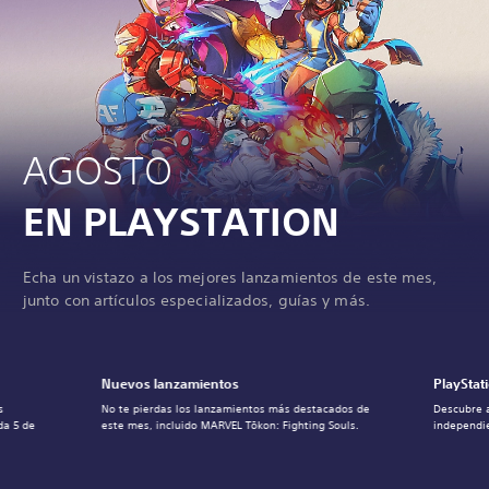
AGOSTO
EN PLAYSTATION
Echa un vistazo a los mejores lanzamientos de este mes,
junto con artículos especializados, guías y más.
Nuevos lanzamientos
PlayStat
s
No te pierdas los lanzamientos más destacados de
Descubre 
da 5 de
este mes, incluido MARVEL Tōkon: Fighting Souls.
independie