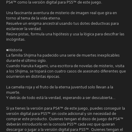
PS4™ como la versión digital para PS5™ de este juego.
Una fascinante aventura de misterio de imagen real que gira en
torno al tema de la vida eterna.
Resuelve un enigma ancestral usando tus dotes deductivas para
esclarecer la verdad.
Reúne pistas, formula una hipótesis y usa la lógica para descifrar las
incógnitas.
■Historia
La familia Shijima ha padecido una serie de muertes inexplicables
durante el último siglo.
Cuando Haruka Kagami, una escritora de novelas de misterio, visita
a los Shijima, se topará con cuatro casos de asesinato diferentes que
ocurrieron en distintas épocas.
La camelia roja y el fruto de la eterna juventud solo llevan a la
muerte.
Y detrás de todo está la verdad, esperando a ser descubierta…
Si ya tienes la versión para PS4™ de este juego, puedes conseguir la
versión digital para PS5™ sin coste adicional y sin necesidad de
comprar este producto. Quienes tengan el disco de juego de PS4™
deberán introducirlo en la consola PS5™ cada vez que quieran
descargar o jugar a la versión digital para PS5™. Quienes tengan el