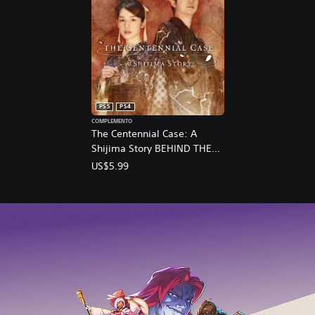
e
m
o
)
PS5
PS4
COMPLEMENTO
The Centennial Case: A
Shijima Story BEHIND THE
SCENES
US$5.99