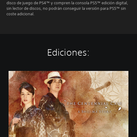
disco de juego de PS4™ y compren la consola PS5™ edición digital,
sin lector de discos, no podrán conseguir la versión para PS5™ sin
coste adicional.
Ediciones:
T
h
e
C
e
n
t
e
n
n
i