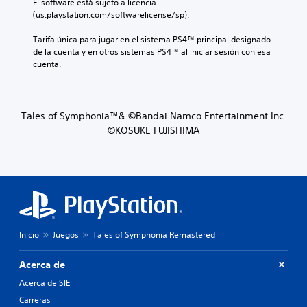
El software está sujeto a licencia 
(us.playstation.com/softwarelicense/sp).
Tarifa única para jugar en el sistema PS4™ principal designado 
de la cuenta y en otros sistemas PS4™ al iniciar sesión con esa 
cuenta.
Tales of Symphonia™& ©Bandai Namco Entertainment Inc.
©KOSUKE FUJISHIMA
Inicio
Juegos
Tales of Symphonia Remastered
Acerca de
Acerca de SIE
Carreras