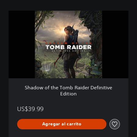
S
h
a
d
o
w
o
f
t
h
e
T
o
Shadow of the Tomb Raider Definitive
m
Edition
b
R
a
US$39.99
i
d
Agregar al carrito
e
r
D