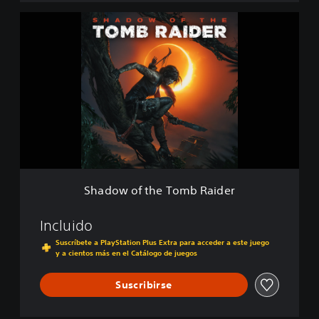
e
S
f
h
i
a
n
d
i
o
t
w
i
o
v
f
e
t
E
h
d
e
i
T
t
o
i
Shadow of the Tomb Raider
m
o
b
n
R
Incluido
a
Suscríbete a PlayStation Plus Extra para acceder a este juego
i
y a cientos más en el Catálogo de juegos
d
e
Suscribirse
r