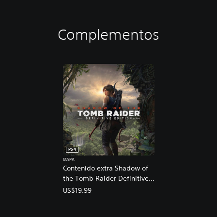
Complementos
PS4
MAPA
Contenido extra Shadow of
the Tomb Raider Definitive
Edition
US$19.99