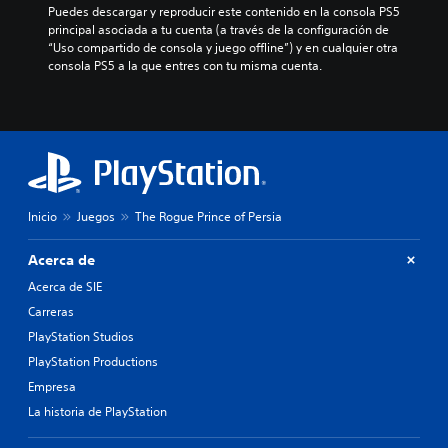
i
u
u
s
Puedes descargar y reproducir este contenido en la consola PS5 
i
d
n
l
c
principal asociada a tu cuenta (a través de la configuración de 
e
u
t
a
o
“Uso compartido de consola y juego offline”) y en cualquier otra 
r
a
a
d
n
consola PS5 a la que entres con tu misma cuenta.
m
l
m
o
t
o
e
a
.
r
m
s
ñ
o
e
.
o
l
n
S
d
e
t
u
e
s
A
o
b
l
d
.
u
e
t
e
d
Inicio
Juegos
The Rogue Prince of Persia
t
í
l
i
r
R
t
j
o
a
Acerca de
e
u
u
m
m
c
e
l
Acerca de SIE
á
o
g
o
o
s
Carreras
n
o
r
s
g
o
.
PlayStation Studios
d
g
r
P
a
PlayStation Productions
r
a
u
t
I
n
a
Empresa
e
o
d
n
n
La historia de PlayStation
d
e
r
v
d
e
p
i
e
e