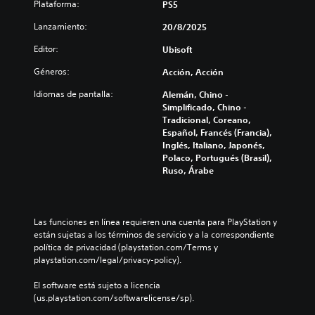
f
j
Plataforma:
PS5
e
c
l
r
u
r
o
o
Lanzamiento:
20/8/2025
o
e
s
n
s
n
g
o
t
Editor:
Ubisoft
v
t
o
n
r
o
a
e
a
o
Géneros:
Acción, Acción
l
l
s
l
l
ú
(
t
Idiomas de pantalla:
Alemán, Chino -
i
e
m
H
á
Simplificado, Chino -
z
s
e
U
t
Tradicional, Coreano,
a
d
n
D
o
Español, Francés (Francia),
r
e
e
)
t
Inglés, Italiano, Japonés,
í
l
s
s
a
Polaco, Portugués (Brasil),
n
j
d
e
l
Ruso, Árabe
t
u
e
p
m
e
e
a
r
e
g
g
u
e
n
r
o
d
s
t
a
Las funciones en línea requieren una cuenta para PlayStation y 
e
i
e
e
m
están sujetas a los términos de servicio y a la correspondiente 
n
o
n
s
e
política de privacidad (playstation.com/Terms y 
c
i
t
u
n
playstation.com/legal/privacy-policy).
u
n
a
b
t
a
d
c
t
e
El software está sujeto a licencia 
l
i
o
i
l
(us.playstation.com/softwarelicense/sp).
q
v
n
t
o
u