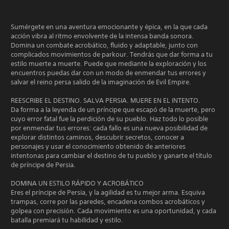
Sumérgete en una aventura emocionante y épica, en la que cada
acción vibra al ritmo envolvente de la intensa banda sonora.
Domina un combate acrobático, fluido y adaptable, junto con
complicados movimientos de parkour. Tendrás que dar forma a tu
estilo muerte a muerte. Puede que mediante la exploración y los
encuentros puedas dar con un modo de enmendar tus errores y
salvar el reino persa salido de la imaginación de Evil Empire.
REESCRIBE EL DESTINO. SALVA PERSIA. MUERE EN EL INTENTO.
Da forma a la leyenda de un príncipe que escapó de la muerte, pero
cuyo error fatal fue la perdición de su pueblo. Haz todo lo posible
por enmendar tus errores: cada fallo es una nueva posibilidad de
explorar distintos caminos, descubrir secretos, conocer a
personajes y usar el conocimiento obtenido de anteriores
intentonas para cambiar el destino de tu pueblo y ganarte el título
de príncipe de Persia.
DOMINA UN ESTILO RÁPIDO Y ACROBÁTICO
Eres el príncipe de Persia, y la agilidad es tu mejor arma. Esquiva
trampas, corre por las paredes, encadena combos acrobáticos y
golpea con precisión. Cada movimiento es una oportunidad, y cada
batalla premiará tu habilidad y estilo.