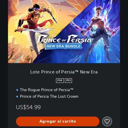
L
o
t
e
P
r
i
n
c
e
o
f
P
Lote Prince of Persia™ New Era
e
r
PS4
PS5
s
The Rogue Prince of Persia™
i
a
Prince of Persia The Lost Crown
™
N
US$54.99
e
w
Agregar al carrito
E
r