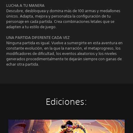
LUCHA A TU MANERA
Descubre, desbloquea y domina más de 100 armas y medallones
únicos. Adapta, mejora y personaliza la configuración de tu
personaje en cada partida. Crea combinaciones letales que se
adapten a tu estilo de juego.
UNA PARTIDA DIFERENTE CADA VEZ
Ninguna partida es igual. Vuelve a sumergirte en esta aventura en
constante evolución, en la que la narración, el metaprogreso, los
modificadores de dificultad, los eventos aleatorios y los niveles
generados procedimentalmente te dejarán siempre con ganas de
echar otra partida.
Ediciones:
T
h