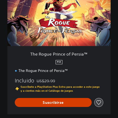
e
R
o
g
u
e
P
r
i
n
c
The Rogue Prince of Persia™
e
o
PS5
f
The Rogue Prince of Persia™
P
e
Incluido
US$29.99
r
Rebajado del precio original de US$29.99
s
Suscríbete a PlayStation Plus Extra para acceder a este juego
i
y a cientos más en el Catálogo de juegos
a
™
Suscribirse