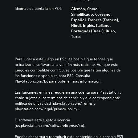
o
m
r
í
Idiomas de pantalla en PS4:
Alemán, Chino -
s
e
s
o
Simplificado, Coreano,
p
n
i
g
Español, Francés (Francia),
o
e
n
e
Hindi, Inglés, Italiano,
r
s
n
n
Portugués (Brasil), Ruso,
q
d
e
e
Turco
u
e
c
r
e
a
e
a
e
u
s
l
l
d
i
d
Para jugar a este juego en PS5, es posible que tengas que 
j
i
d
e
actualizar el software a la versión más reciente. Aunque este 
u
o
a
l
juego es compatible con PS5, es posible que falten algunas de 
e
i
d
j
las funciones disponibles para PS4. Consulta 
g
n
d
u
PlayStation.com/bc para obtener más información.
o
d
e
e
n
i
u
g
Las funciones en línea requieren una cuenta para PlayStation y 
o
v
s
o
están sujetas a los términos de servicio y a la correspondiente 
i
i
a
e
política de privacidad (playstation.com/Terms y 
n
d
r
l
playstation.com/legal/privacy-policy).
c
u
l
i
l
a
o
g
El software está sujeto a licencia 
u
l
s
i
(us.playstation.com/softwarelicense/sp).
y
e
c
e
e
s
o
n
Puedes descargar y reproducir este contenido en la consola PS5 
d