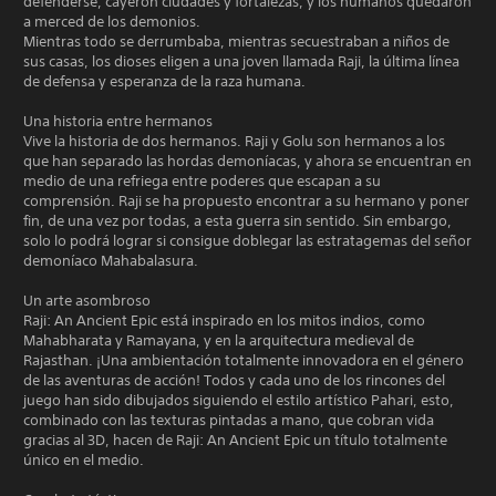
defenderse, cayeron ciudades y fortalezas, y los humanos quedaron
a merced de los demonios.
Mientras todo se derrumbaba, mientras secuestraban a niños de
sus casas, los dioses eligen a una joven llamada Raji, la última línea
de defensa y esperanza de la raza humana.
Una historia entre hermanos
Vive la historia de dos hermanos. Raji y Golu son hermanos a los
que han separado las hordas demoníacas, y ahora se encuentran en
medio de una refriega entre poderes que escapan a su
comprensión. Raji se ha propuesto encontrar a su hermano y poner
fin, de una vez por todas, a esta guerra sin sentido. Sin embargo,
solo lo podrá lograr si consigue doblegar las estratagemas del señor
demoníaco Mahabalasura.
Un arte asombroso
Raji: An Ancient Epic está inspirado en los mitos indios, como
Mahabharata y Ramayana, y en la arquitectura medieval de
Rajasthan. ¡Una ambientación totalmente innovadora en el género
de las aventuras de acción! Todos y cada uno de los rincones del
juego han sido dibujados siguiendo el estilo artístico Pahari, esto,
combinado con las texturas pintadas a mano, que cobran vida
gracias al 3D, hacen de Raji: An Ancient Epic un título totalmente
único en el medio.