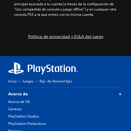
.
n
d
principal asociada a tu cuenta (a través de la configuración de 
i
t
o
“Uso compartido de consola y juego offline”) y en cualquier otra 
á
r
u
consola PS5 a la que entres con tu misma cuenta.
l
o
n
o
l
n
g
e
i
o
s
v
h
Política de privacidad y EULA del juego
d
e
a
e
l
b
m
d
l
o
e
a
v
d
d
i
i
o
m
f
.
i
i
e
c
Inicio
Juegos
Raji: An Ancient Epic
n
u
S
t
l
u
Acerca de
o
t
b
.
a
Acerca de SIE
t
d
Carreras
í
a
S
t
l
PlayStation Studios
e
t
u
PlayStation Productions
p
e
l
Empresa