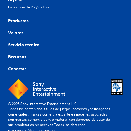
u
r
o
n
e
La historia de PlayStation
s
a
d
(
t
e
b
Productos
i
j
á
v
u
s
o
Valores
g
i
p
a
r
c
Servicio técnico
r
e
o
s
d
s
Recursos
e
i
)
f
n
E
Conectar
i
v
l
n
i
j
i
b
u
d
r
e
o
a
g
.
o
c
© 2026 Sony Interactive Entertainment LLC
s
i
Todos los contenidos, títulos de juegos, nombres y/o imágenes
P
o
ó
comerciales, marcas comerciales, arte e imágenes asociadas
a
l
n
son marcas comerciales y/o material con derechos de autor de
a
u
d
sus propietarios respectivos.Todos los derechos
m
s
e
reservados.
Más información