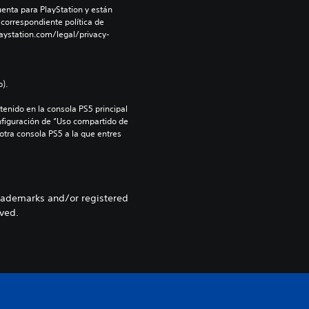
enta para PlayStation y están 
 correspondiente política de 
aystation.com/legal/privacy-
).
enido en la consola PS5 principal 
nfiguración de “Uso compartido de 
 otra consola PS5 a la que entres 
rademarks and/or registered
rved.