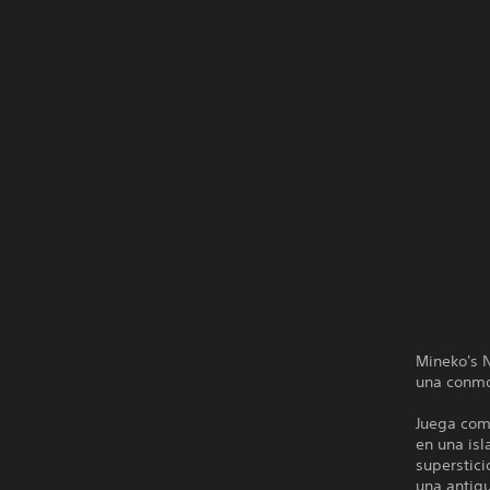
Mineko's N
una conmo
Juega com
en una isl
superstici
una antig