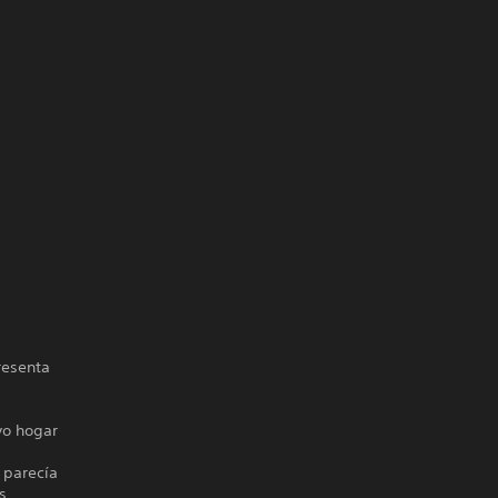
resenta
vo hogar
e parecía
s