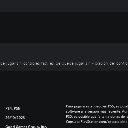
 jugar sin controles táctiles, Se puede jugar sin vibración del contro
Para jugar a este juego en PS5, es posib
PS4, PS5
software a la versión más reciente. Au
PS5, es posible que falten algunas de l
26/10/2023
Consulta PlayStation.com/bc para obte
Good Games Group, Inc.