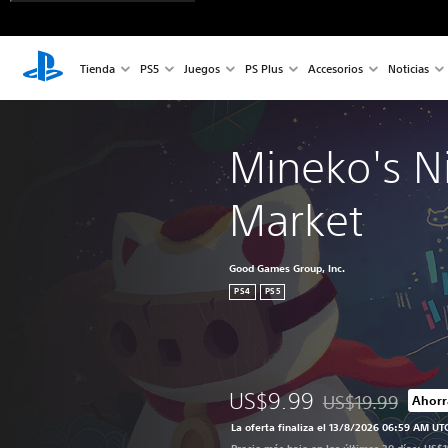
Tienda
PS5
Juegos
PS Plus
Accesorios
Noticias
Mineko's N
Market
Good Games Group, Inc.
PS4
PS5
US$9.99
US$19.99
Ahorr
Rebajado del preci
La oferta finaliza el 13/8/2026 06:59 AM UT