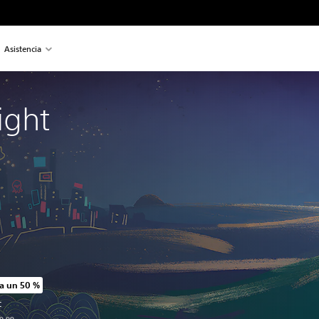
Asistencia
ight 
a un 50 %
o original de US$19.99
C