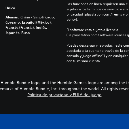
Las funciones en línea requieren una cu
Único
sujetas a los términos de servicio y a la
privacidad (playstation.com/Terms y pl
Alemán, Chino - Simplificado,
policy).
Coreano, Español (México),
Francés (Francia), Inglés,
El software está sujeto a licencia 
Japonés, Ruso
(us.playstation.com/softwarelicense/sp
Puedes descargar y reproducir este cont
asociada a tu cuenta (a través de la co
consola y juego offline”) y en cualquier
con tu misma cuenta.
 Humble Bundle logo, and the Humble Games logo are among the t
emarks of Humble Bundle, Inc. throughout the world. All rights rese
Política de privacidad y EULA del juego