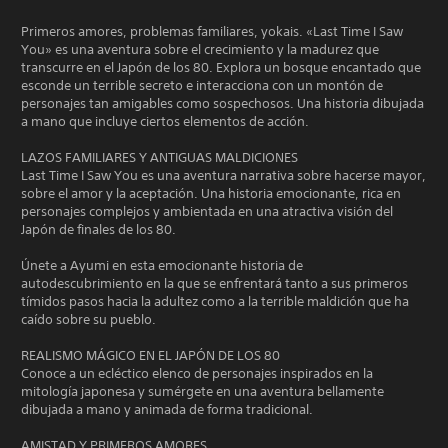
Primeros amores, problemas familiares, yokais. «Last Time I Saw
You» es una aventura sobre el crecimiento y la madurez que
transcurre en el Japón de los 80. Explora un bosque encantado que
esconde un terrible secreto e interacciona con un montón de
personajes tan amigables como sospechosos. Una historia dibujada
a mano que incluye ciertos elementos de acción.
LAZOS FAMILIARES Y ANTIGUAS MALDICIONES
Last Time I Saw You es una aventura narrativa sobre hacerse mayor,
sobre el amor y la aceptación. Una historia emocionante, rica en
personajes complejos y ambientada en una atractiva visión del
Japón de finales de los 80.
Únete a Ayumi en esta emocionante historia de
autodescubrimiento en la que se enfrentará tanto a sus primeros
tímidos pasos hacia la adultez como a la terrible maldición que ha
caído sobre su pueblo.
REALISMO MÁGICO EN EL JAPÓN DE LOS 80
Conoce a un ecléctico elenco de personajes inspirados en la
mitología japonesa y sumérgete en una aventura bellamente
dibujada a mano y animada de forma tradicional.
AMISTAD Y PRIMEROS AMORES