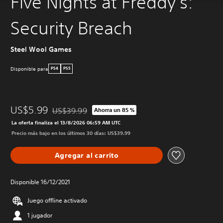
Five Nights at Freddy's:
Security Breach
Steel Wool Games
Disponible para
PS4
PS5
US$5.99
US$39.99
Ahorra un 85 %
Rebajado del precio original de US$39.99
La oferta finaliza el 13/8/2026 06:59 AM UTC
Precio más bajo en los últimos 30 días: US$39.99
Agregar al carrito
Disponible 16/12/2021
Juego offline activado
1 jugador