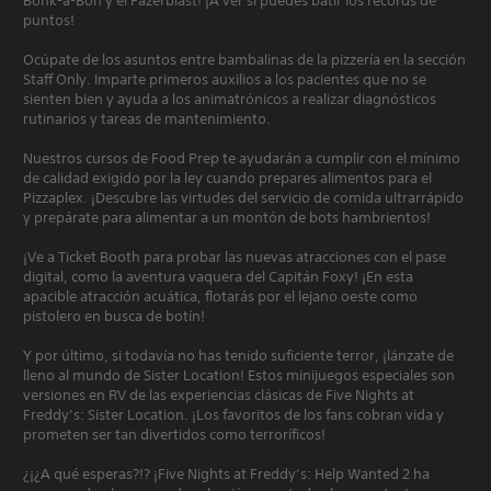
Bonk-a-Bon y el Fazerblast! ¡A ver si puedes batir los récords de
puntos!
Ocúpate de los asuntos entre bambalinas de la pizzería en la sección
Staff Only. Imparte primeros auxilios a los pacientes que no se
sienten bien y ayuda a los animatrónicos a realizar diagnósticos
rutinarios y tareas de mantenimiento.
Nuestros cursos de Food Prep te ayudarán a cumplir con el mínimo
de calidad exigido por la ley cuando prepares alimentos para el
Pizzaplex. ¡Descubre las virtudes del servicio de comida ultrarrápido
y prepárate para alimentar a un montón de bots hambrientos!
¡Ve a Ticket Booth para probar las nuevas atracciones con el pase
digital, como la aventura vaquera del Capitán Foxy! ¡En esta
apacible atracción acuática, flotarás por el lejano oeste como
pistolero en busca de botín!
Y por último, si todavía no has tenido suficiente terror, ¡lánzate de
lleno al mundo de Sister Location! Estos minijuegos especiales son
versiones en RV de las experiencias clásicas de Five Nights at
Freddy’s: Sister Location. ¡Los favoritos de los fans cobran vida y
prometen ser tan divertidos como terroríficos!
¿¡¿A qué esperas?!? ¡Five Nights at Freddy’s: Help Wanted 2 ha