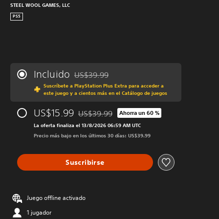
STEEL WOOL GAMES, LLC
PS5
Incluido
US$39.99
Rebajado del precio original de US$39.99
Suscríbete a PlayStation Plus Extra para acceder a
este juego y a cientos más en el Catálogo de juegos
US$15.99
US$39.99
Ahorra un 60 %
Rebajado del precio original de US$39.99
La oferta finaliza el 13/8/2026 06:59 AM UTC
Precio más bajo en los últimos 30 días: US$39.99
Suscribirse
Juego offline activado
1 jugador