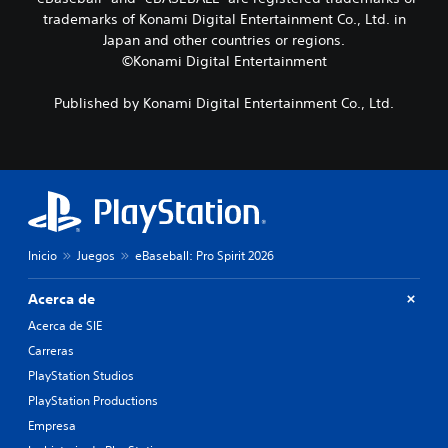
u
s
A
trademarks of Konami Digital Entertainment Co., Ltd. in
n
i
u
Japan and other countries or regions.
n
n
d
©Konami Digital Entertainment
i
m
i
v
a
e
o
n
Published by Konami Digital Entertainment Co., Ltd.
l
3
t
d
e
D
e
n
P
d
e
u
i
r
e
f
p
d
i
u
e
c
l
s
Inicio
Juegos
eBaseball: Pro Spirit 2026
u
s
e
l
a
s
t
Acerca de
d
t
a
o
a
Acerca de SIE
d
s
b
a
Carreras
l
l
l
o
PlayStation Studios
e
t
s
c
PlayStation Productions
e
b
e
r
o
Empresa
r
n
t