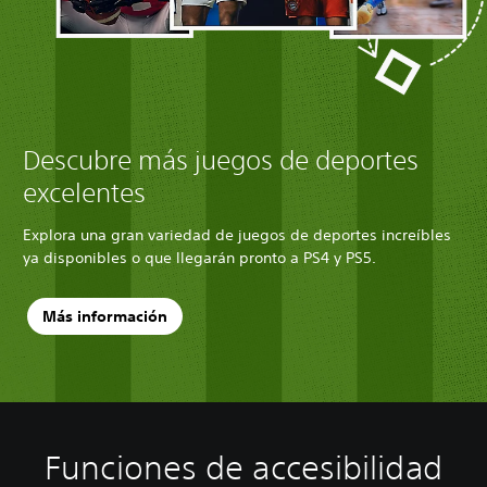
Descubre más juegos de deportes
excelentes
Explora una gran variedad de juegos de deportes increíbles
ya disponibles o que llegarán pronto a PS4 y PS5.
Más información
Funciones de accesibilidad
C
S
D
o
e
i