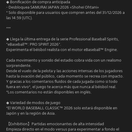
◆ Bonificación de compra anticipada
- Desbloquea SAMURAI JAPAN 2026 «Shohei Ohtani»
* Solo disponible para usuarios que compren antes del 31/12/2026 a
las 14:59 (UTC).
***
◆ Llega la última entrega de la serie Professional Baseball Spirits,
"eBaseball™: PRO SPIRIT 2026".
Experimenta el béisbol realista con el motor eBaseball™ Engine.
Cada movimiento y sonido del estadio cobra vida con un realismo
sorprendente.
Desde el vuelo de la pelota y las acciones intensas de los jugadores
hasta la ovación del público, cada momento se recrea con impacto.
Y gracias a los comentarios fluidos de cada jugada como si todo
fuera en vivo*, el juego te acerca más que nunca al béisbol real.
*Los comentarios no están disponibles en inglés.
◆ Variedad de modos de juego
*El WORLD BASEBALL CLASSIC™ 2026 solo estará disponible en
Japón y en la región de Asia.
【Exhibition】Partidas emocionantes de alta intensidad
Empieza directo en el modo versus para experimentar a fondo el