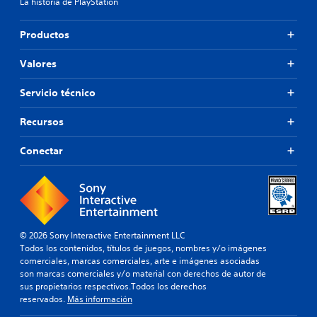
La historia de PlayStation
l
a
o
a
t
n
s
i
Productos
e
a
v
s
l
o
.
Valores
i
p
d
r
a
Servicio técnico
S
e
d
e
d
e
e
Recursos
p
a
f
u
u
i
e
Conectar
d
n
d
i
i
e
o
d
j
p
o
a
u
.
r
g
a
a
© 2026 Sony Interactive Entertainment LLC
M
q
Todos los contenidos, títulos de juegos, nombres y/o imágenes
r
u
o
comerciales, marcas comerciales, arte e imágenes asociadas
s
e
d
son marcas comerciales y/o material con derechos de autor de
i
s
o
sus propietarios respectivos.Todos los derechos
n
e
reservados.
Más información
d
p
p
e