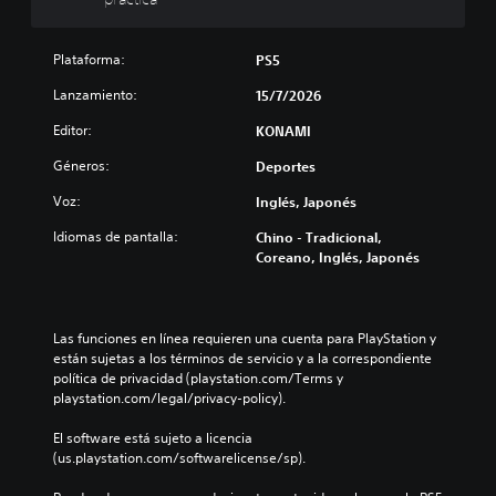
r
u
c
e
l
a
d
s
)
Plataforma:
PS5
u
a
c
P
Lanzamiento:
15/7/2026
d
i
u
o
r
e
Editor:
KONAMI
y
d
s
s
e
Géneros:
b
Deportes
i
s
o
Voz:
Inglés, Japonés
l
r
t
e
e
o
Idiomas de pantalla:
Chino - Tradicional,
n
d
n
Coreano, Inglés, Japonés
c
u
e
i
c
s
a
i
r
r
P
Las funciones en línea requieren una cuenta para PlayStation y 
l
e
u
están sujetas a los términos de servicio y a la correspondiente 
o
l
e
política de privacidad (playstation.com/Terms y 
s
d
d
playstation.com/legal/privacy-policy).
v
e
e
o
s
s
El software está sujeto a licencia 
l
a
j
(us.playstation.com/softwarelicense/sp).
ú
f
u
m
í
g