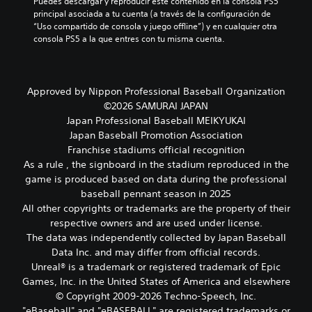
Puedes descargar y reproducir este contenido en la consola PS5 
e
o
a
principal asociada a tu cuenta (a través de la configuración de 
n
g
r
“Uso compartido de consola y juego offline”) y en cualquier otra 
e
e
y
consola PS5 a la que entres con tu misma cuenta.
s
n
d
d
e
e
e
r
s
a
a
p
Approved by Nippon Professional Baseball Organization
u
l
l
d
d
©2026 SAMURAI JAPAN
a
i
e
z
Japan Professional Baseball MEIKYUKAI
o
l
a
Japan Baseball Promotion Association
i
j
r
Franchise stadiums official recognition
n
u
t
As a rule , the signboard in the stadium reproduced in the
d
e
e
game is produced based on data during the professional
i
g
p
v
o
baseball pennant season in 2025
o
i
e
r
All other copyrights or trademarks are the property of their
d
l
l
respective owners and are used under license.
u
i
o
The data was independently collected by Japan Baseball
a
g
s
Data Inc. and may differ from official records.
l
i
m
Unreal® is a trademark or registered trademark of Epic
e
e
e
s
n
Games, Inc. in the United States of America and elsewhere
n
.
d
ú
© Copyright 2009-2026 Techno-Speech, Inc.
o
s
"eBaseball" and "eBASEBALL" are registered trademarks or