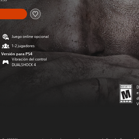
59.99
Juego online opcional
1-2 jugadores
Versión para PS4
Vibración del control
DUALSHOCK 4
D
e
d
V