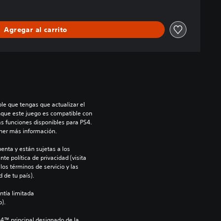
Agregar al carrito
le que tengas que actualizar el 
nque este juego es compatible con 
as funciones disponibles para PS4. 
ner más información.
enta y están sujetas a los 
te política de privacidad (visita 
os términos de servicio y las 
 de tu país).
ntía limitada 
).
S4™ principal designado de la 