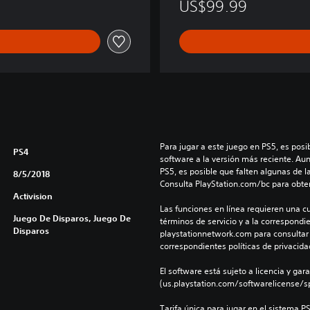
US$99.99
ó
n
D
i
g
i
t
a
l
D
Para jugar a este juego en PS5, es posib
e
PS4
software a la versión más reciente. Au
l
PS5, es posible que falten algunas de l
8/5/2018
u
Consulta PlayStation.com/bc para obte
x
Activision
e
Las funciones en línea requieren una cu
Juego De Disparos, Juego De
términos de servicio y a la correspondien
Disparos
playstationnetwork.com para consultar l
correspondientes políticas de privacidad
El software está sujeto a licencia y gara
(us.playstation.com/softwarelicense/sp
Tarifa única para jugar en el sistema P