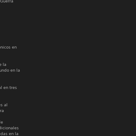
 Guerra
ónicos en
e la
undo en la
l en tres
s al
ra
de
dicionales
adas en la