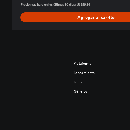
d
Precio más bajo en los últimos 30 días: US$59.99
i
t
Agregar al carrito
i
o
n
Plataforma:
Lanzamiento:
Editor:
Géneros: