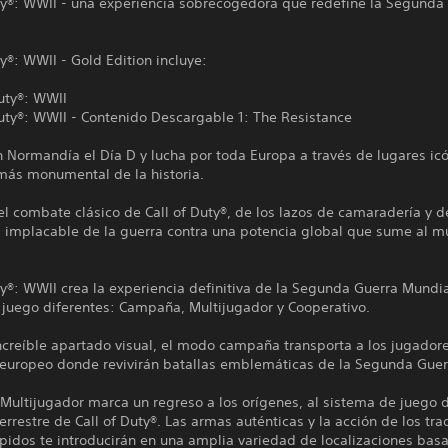
uty®: WWII - una experiencia sobrecogedora que redefine la Segunda
ty®: WWII - Gold Edition incluye:
Duty®: WWII
Duty®: WWII - Contenido Descargable 1: The Resistance
n Normandía el Día D y lucha por toda Europa a través de lugares ic
 más monumental de la historia.
el combate clásico de Call of Duty®, de los lazos de camaradería y d
a implacable de la guerra contra una potencia global que sume al m
ty®: WWII crea la experiencia definitiva de la Segunda Guerra Mundia
juego diferentes: Campaña, Multijugador y Cooperativo.
ncreíble apartado visual, el modo campaña transporta a los jugadore
 europeo donde revivirán batallas emblemáticas de la Segunda Guer
Multijugador marca un regreso a los orígenes, al sistema de juego 
rrestre de Call of Duty®. Las armas auténticas y la acción de los tra
ápidos te introducirán en una amplia variedad de localizaciones bas