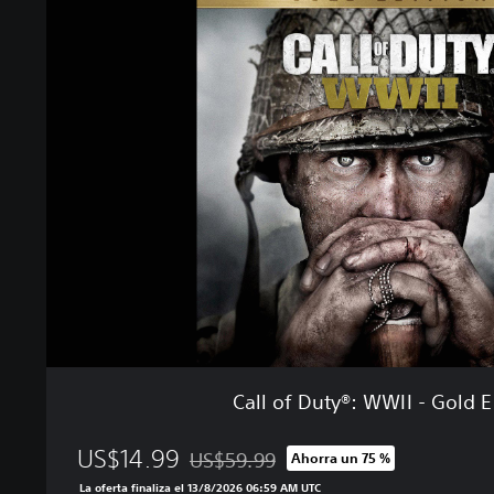
a
l
l
o
f
D
u
t
y
®
:
W
W
I
I
-
G
Call of Duty®: WWII - Gold E
o
l
US$14.99
d
US$59.99
Ahorra un 75 %
Rebajado del precio original de US$59.99
E
La oferta finaliza el 13/8/2026 06:59 AM UTC