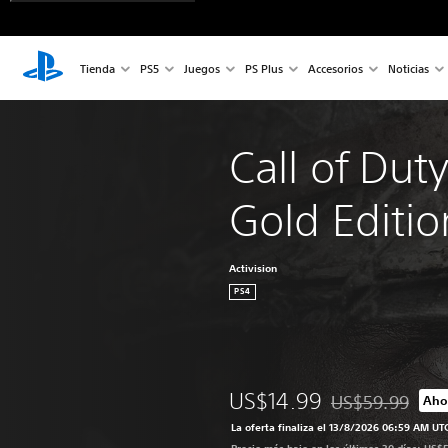
Tienda
PS5
Juegos
PS Plus
Accesorios
Noticias
Call of Dut
Gold Editio
Activision
PS4
US$14.99
US$59.99
Aho
Rebajado del prec
La oferta finaliza el 13/8/2026 06:59 AM UT