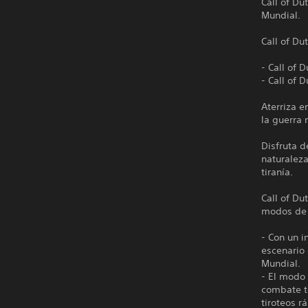
Call of D
Mundial.
Call of Du
- Call of 
- Call of 
Aterriza e
la guerra
Disfruta d
naturalez
tiranía.
Call of Du
modos de 
- Con un i
escenario
Mundial.
- El modo 
combate te
tiroteos r