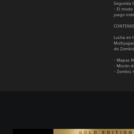
Segunda G
- El modo 
juego ind
CONTENID
Lucha en 
Multijugad
de Zombis
- Mapas M
- Misión d
- Zombis 
C