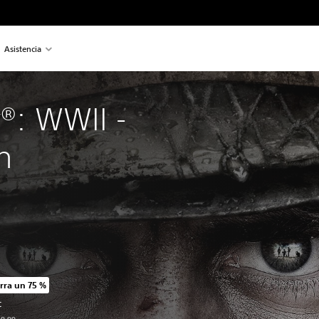
Asistencia
y®: WWII - 
n
rra un 75 %
io original de US$59.99
C