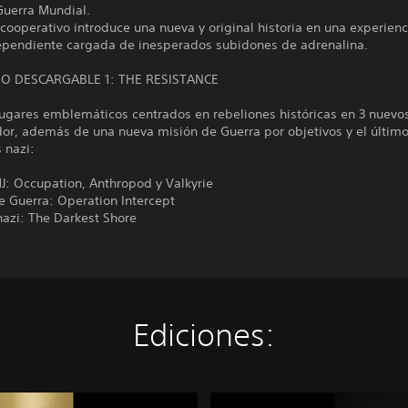
uerra Mundial.
cooperativo introduce una nueva y original historia en una experien
ependiente cargada de inesperados subidones de adrenalina.
O DESCARGABLE 1: THE RESISTANCE
lugares emblemáticos centrados en rebeliones históricas en 3 nuev
or, además de una nueva misión de Guerra por objetivos y el último
 nazi:
J: Occupation, Anthropod y Valkyrie
e Guerra: Operation Intercept
nazi: The Darkest Shore
Ediciones:
C