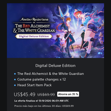
D
i
g
i
t
a
l
D
e
l
u
x
e
Digital Deluxe Edition
E
d
The Red Alchemist & the White Guardian
i
Costume palette changes x 12
t
Head Start Item Pack
i
o
US$45.49
US$69.99
Ahorra un 35 %
n
Rebajado del precio original de US$69.99
La oferta finaliza el 13/8/2026 06:59 AM UTC
Precio más bajo en los últimos 30 días: US$69.99