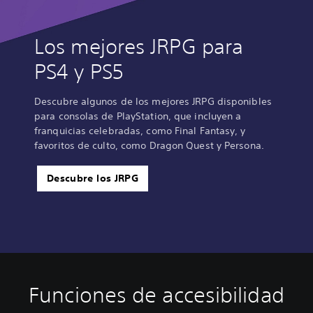
Los mejores JRPG para
PS4 y PS5
Descubre algunos de los mejores JRPG disponibles
para consolas de PlayStation, que incluyen a
franquicias celebradas, como Final Fantasy, y
favoritos de culto, como Dragon Quest y Persona.
Descubre los JRPG
Funciones de accesibilidad
A
C
S
S
D
l
o
u
e
i