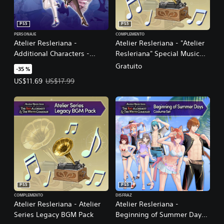
PS5
PS5
PERSONAJE
COMPLEMENTO
Atelier Resleriana -
Atelier Resleriana - "Atelier
Additional Characters -
Resleriana" Special Music
Resna and Valeria
Pack
Gratuito
-35 %
Precio de la oferta: US$11.69. Precio original: US$17.99.
US$11.69
US$17.99
PS5
PS5
COMPLEMENTO
DISFRAZ
Atelier Resleriana - Atelier
Atelier Resleriana -
Series Legacy BGM Pack
Beginning of Summer Days