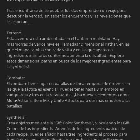
Tras encontrarse en su pueblo, los dos emprenden un viaje para
descubrir la verdad, sin saber los encuentros y las revelaciones que
les esperan...
Terreno:
Esta aventura está ambientada en el Lantarna mainland. Hay
mazmorras de varios niveles, llamadas "Dimensional Paths", en las
que el mapa cambia con cada visita y en las que aparecen
ingredients más raros conforme aumenta la dificultad. ¡Explora
estos dimensional paths en busca de los mejores ingredientes para
la synthesis!
Combate:
El combate tiene lugar en batallas de línea temporal de órdenes en
las que la táctica es esencial. Puedes tener hasta 3 miembros en
vanguardia y tres en la retaguardia. ¡Usa nuevos elementos como
Multi-Actions, Item Mix y Unite Attacks para dar más emoción a las
batallas!
Synthesis:
Crea objetos mediante la "Gift Color Synthesis", vinculando los Gift
Colors de tus ingredients. Además de los ingredients básicos de
cada recipe, puedes añadir hasta tres ingredients al proceso para
transferir rasgos, ¡permitiendo una synthesis tan sencilla como