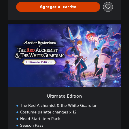
Agregar al carrito
U
l
t
i
m
a
t
e
E
d
i
t
i
Ultimate Edition
o
n
The Red Alchemist & the White Guardian
Costume palette changes x 12
Head Start Item Pack
Season Pass