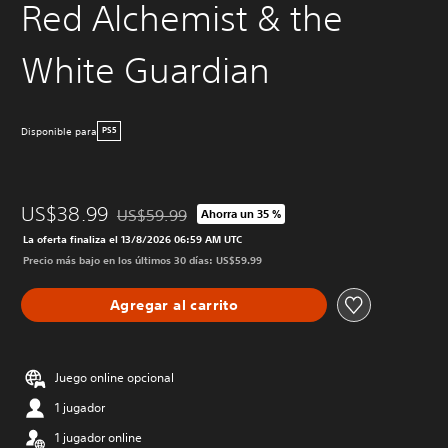
Red Alchemist & the
White Guardian
Disponible para
PS5
US$38.99
US$59.99
Ahorra un 35 %
Rebajado del precio original de US$59.99
La oferta finaliza el 13/8/2026 06:59 AM UTC
Precio más bajo en los últimos 30 días: US$59.99
Agregar al carrito
Juego online opcional
1 jugador
1 jugador online