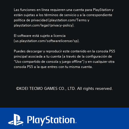
n
n
g
o
o
a
e
e
Las funciones en línea requieren una cuenta para PlayStation y 
l
s
l
s
n
están sujetas a los términos de servicio y a la correspondiente 
o
p
g
d
e
política de privacidad (playstation.com/Terms y 
r
a
u
e
r
playstation.com/legal/privacy-policy).
e
r
n
a
a
s
a
a
u
l
El software está sujeto a licencia 
p
l
s
d
d
(us.playstation.com/softwarelicense/sp).
a
a
o
i
e
r
h
p
o
l
Puedes descargar y reproducir este contenido en la consola PS5 
a
i
c
i
j
principal asociada a tu cuenta (a través de la configuración de 
j
s
i
n
u
“Uso compartido de consola y juego offline”) y en cualquier otra 
u
t
o
d
e
consola PS5 a la que entres con tu misma cuenta.
g
o
n
i
g
a
r
e
v
o
r
i
s
i
e
,
a
d
d
l
t
y
©KOEI TECMO GAMES CO., LTD. All rights reserved.
e
u
i
a
l
s
a
g
m
o
e
l
i
b
s
n
e
e
i
p
s
s
n
é
e
i
.
d
n
r
b
o
e
s
i
u