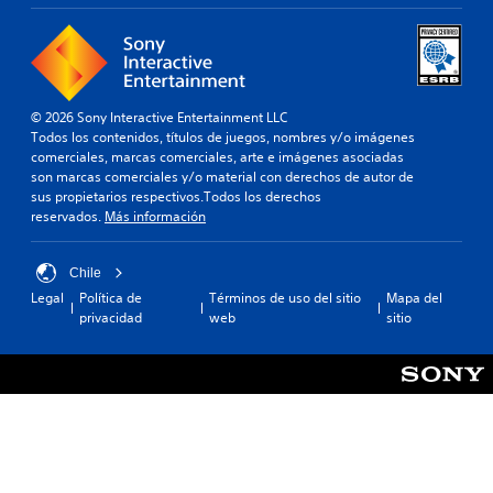
a
i
e
t
m
r
i
p
s
v
o
i
o
r
ó
p
t
n
© 2026 Sony Interactive Entertainment LLC
r
a
Todos los contenidos, títulos de juegos, nombres y/o imágenes
d
e
n
comerciales, marcas comerciales, arte e imágenes asociadas
d
e
t
son marcas comerciales y/o material con derechos de autor de
e
e
j
sus propietarios respectivos.Todos los derechos
f
s
o
reservados.
Más información
i
p
y
n
a
s
i
r
t
Chile
d
a
i
Legal
Política de
Términos de uso del sitio
Mapa del
o
q
c
privacidad
web
sitio
.
u
k
e
a
s
R
e
j
e
a
u
c
m
s
o
á
t
r
s
a
f
d
b