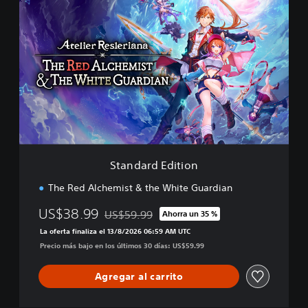
t
a
n
d
a
r
d
E
d
i
t
i
Standard Edition
o
n
The Red Alchemist & the White Guardian
US$38.99
US$59.99
Ahorra un 35 %
Rebajado del precio original de US$59.99
La oferta finaliza el 13/8/2026 06:59 AM UTC
Precio más bajo en los últimos 30 días: US$59.99
Agregar al carrito