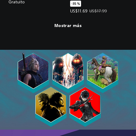
Costume Set
Gratuito
-35 %
Precio de la oferta: US$11.69. Pre
US$11.69
US$17.99
Mostrar más