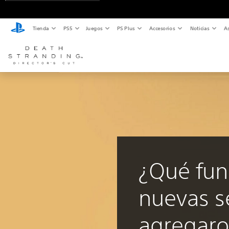
Tienda
PS5
Juegos
PS Plus
Accesorios
Noticias
As
¿Qué fun
nuevas s
agregaro