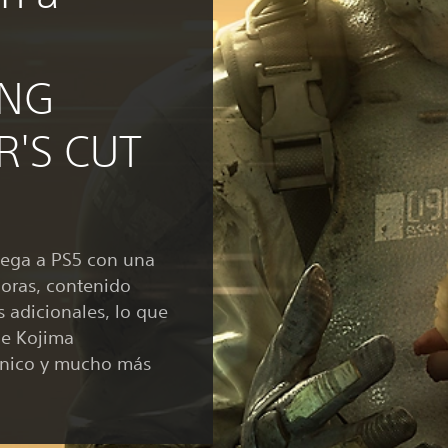
ING
R'S CUT
ega a PS5 con una
oras, contenido
 adicionales, lo que
e Kojima
único y mucho más