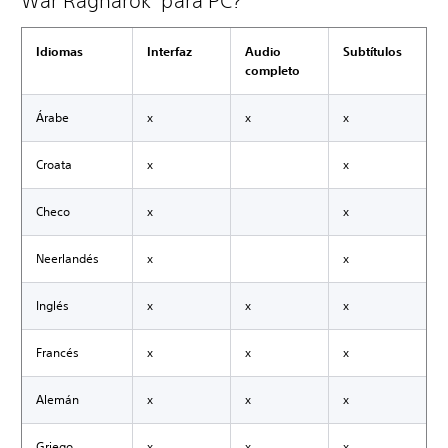
War Ragnarök para PC?
Idiomas
Interfaz
Audio
Subtítulos
completo
Árabe
x
x
x
Croata
x
x
Checo
x
x
Neerlandés
x
x
Inglés
x
x
x
Francés
x
x
x
Alemán
x
x
x
Griego
x
x
x