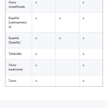
Chino
x
x
simplificado
Español
x
x
x
(Latinoaméric
a)
Español
x
x
x
(España)
Tailandés
x
x
Chino
x
x
tradicional
Turco
x
x