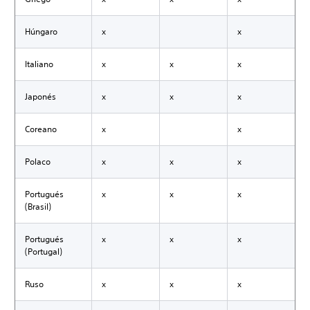
Húngaro
x
x
Italiano
x
x
x
Japonés
x
x
x
Coreano
x
x
Polaco
x
x
x
Portugués
x
x
x
(Brasil)
Portugués
x
x
x
(Portugal)
Ruso
x
x
x