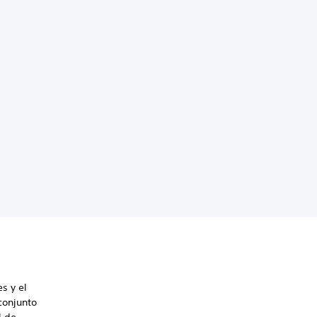
s y el
conjunto