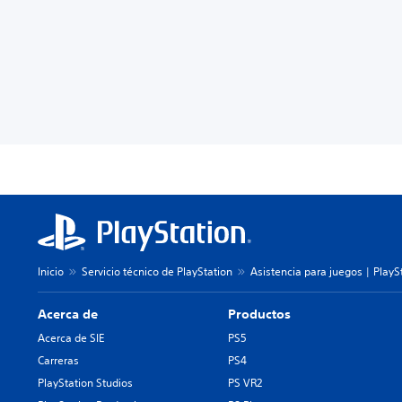
Inicio
Servicio técnico de PlayStation
Asistencia para juegos | PlayS
Acerca de
Productos
Acerca de SIE
PS5
Carreras
PS4
PlayStation Studios
PS VR2