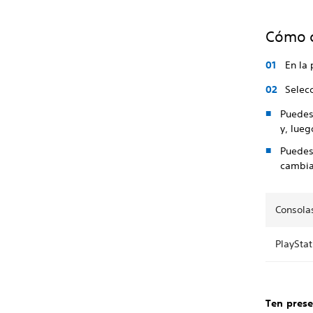
Cómo c
En la 
Selec
Puedes 
y, lueg
Puedes
cambia
Consola
PlaySta
Ten prese