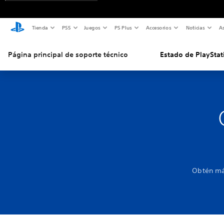
Tienda
PS5
Juegos
PS Plus
Accesorios
Noticias
As
Página principal de soporte técnico
Estado de PlayStat
Obtén más