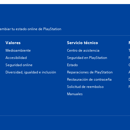
mbiar tu estado online de PlayStation
Valores
Servicio técnico
Medioambiente
Centro de asistencia
Accesibilidad
Seguridad en PlayStation
Seguridad online
Estado
Diversidad, igualdad e inclusión
Reparaciones de PlayStation
Restauración de contraseña
Solicitud de reembolso
Manuales