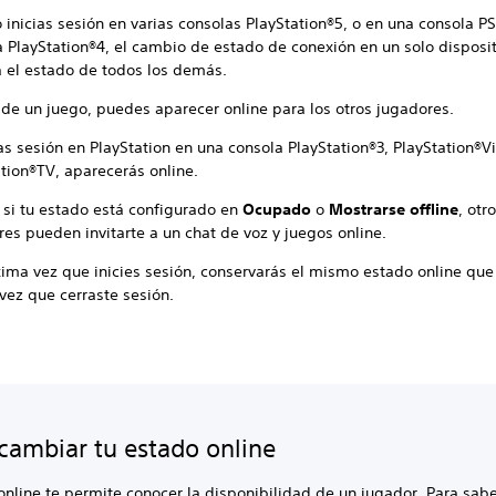
inicias sesión en varias consolas PlayStation®5, o en una consola P
 PlayStation®4, el cambio de estado de conexión en un solo disposi
 el estado de todos los demás.
 de un juego, puedes aparecer online para los otros jugadores.
ias sesión en PlayStation en una consola PlayStation®3, PlayStation®Vi
tion®TV, aparecerás online.
 si tu estado está configurado en
Ocupado
o
Mostrarse offline
, otr
es pueden invitarte a un chat de voz y juegos online.
ima vez que inicies sesión, conservarás el mismo estado online que 
vez que cerraste sesión.
ambiar tu estado online
online te permite conocer la disponibilidad de un jugador. Para sabe