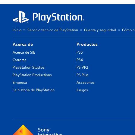
Inicio
Servicio técnico de PlayStation
Cuenta y seguridad
Cómo ca
Acerca de
Productos
Acerca de SIE
PS5
Carreras
PS4
PlayStation Studios
PS VR2
PlayStation Productions
PS Plus
Empresa
Accesorios
La historia de PlayStation
Juegos