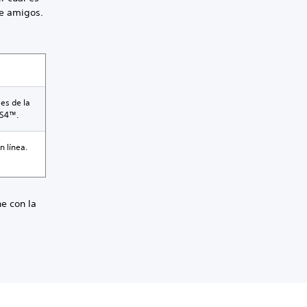
de amigos.
es de la
PS4™.
n línea.
ne con la