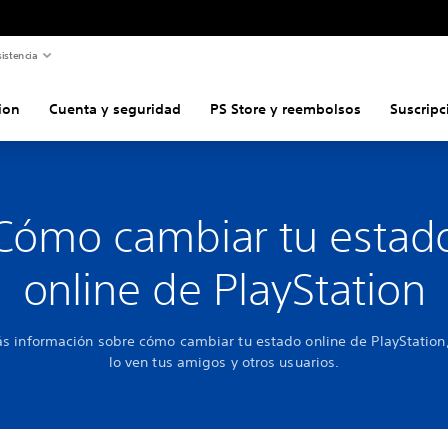
istencia
ion
Cuenta y seguridad
PS Store y reembolsos
Suscripc
Cómo cambiar tu estad
online de PlayStation
 información sobre cómo cambiar tu estado online de PlayStation
lo ven tus amigos y otros usuarios.