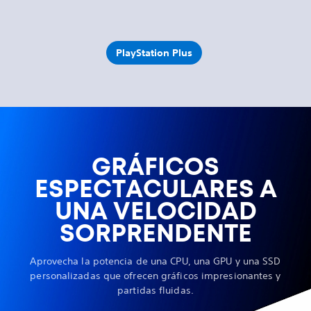
PlayStation Plus
GRÁFICOS
ESPECTACULARES A
UNA VELOCIDAD
SORPRENDENTE
Aprovecha la potencia de una CPU, una GPU y una SSD
personalizadas que ofrecen gráficos impresionantes y
partidas fluidas.