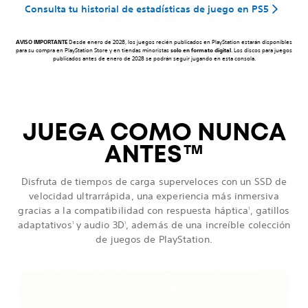
Consulta tu historial de estadísticas de juego en PS5
AVISO IMPORTANTE
Desde enero de 2028, los juegos recién publicados en PlayStation estarán disponibles
para su compra en PlayStation Store y en tiendas minoristas
solo en formato digital
. Los discos para juegos
publicados antes de enero de 2028 se podrán seguir jugando en esta consola.
JUEGA COMO NUNCA
ANTES
™
Disfruta de tiempos de carga superveloces con un SSD de
velocidad ultrarrápida, una experiencia más inmersiva
gracias a la compatibilidad con respuesta háptica
, gatillos
1
adaptativos
y audio 3D
, además de una increíble colección
1
1
de juegos de PlayStation.