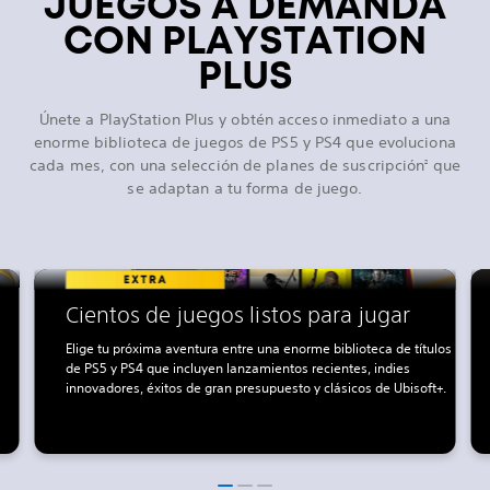
JUEGOS A DEMANDA
CON PLAYSTATION
PLUS
Únete a PlayStation Plus y obtén acceso inmediato a una
enorme biblioteca de juegos de PS5 y PS4 que evoluciona
cada mes, con una selección de planes de suscripción
que
2
se adaptan a tu forma de juego.
Cientos de juegos listos para jugar
Elige tu próxima aventura entre una enorme biblioteca de títulos
de PS5 y PS4 que incluyen lanzamientos recientes, indies
innovadores, éxitos de gran presupuesto y clásicos de Ubisoft+.