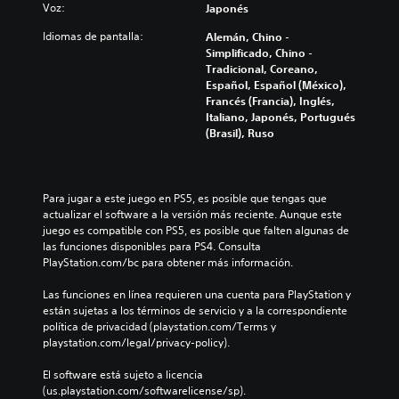
)
m
Voz:
Japonés
r
e
P
e
n
Idiomas de pantalla:
Alemán, Chino -
u
v
t
Simplificado, Chino -
e
i
e
Tradicional, Coreano,
d
s
i
Español, Español (México),
e
a
n
Francés (Francia), Inglés,
s
r
c
Italiano, Japonés, Portugués
c
l
l
(Brasil), Ruso
a
o
u
m
s
y
b
c
e
i
o
s
Para jugar a este juego en PS5, es posible que tengas que 
a
n
u
actualizar el software a la versión más reciente. Aunque este 
r
t
b
juego es compatible con PS5, es posible que falten algunas de 
l
r
t
las funciones disponibles para PS4. Consulta 
o
o
í
PlayStation.com/bc para obtener más información.
s
l
t
c
e
u
Las funciones en línea requieren una cuenta para PlayStation y 
o
s
l
están sujetas a los términos de servicio y a la correspondiente 
n
d
o
política de privacidad (playstation.com/Terms y 
t
e
s
playstation.com/legal/privacy-policy).
r
l
p
o
j
a
El software está sujeto a licencia 
l
u
r
(us.playstation.com/softwarelicense/sp).
e
e