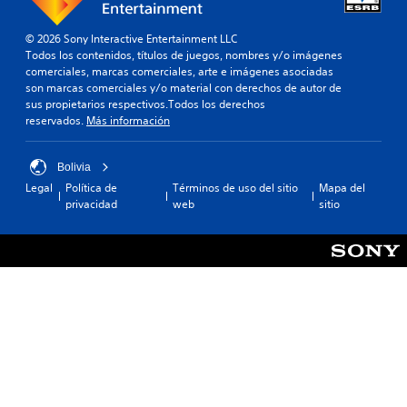
e
r
l
m
© 2026 Sony Interactive Entertainment LLC
j
i
Todos los contenidos, títulos de juegos, nombres y/o imágenes
u
t
comerciales, marcas comerciales, arte e imágenes asociadas
e
e
son marcas comerciales y/o material con derechos de autor de
g
c
sus propietarios respectivos.Todos los derechos
o
i
reservados.
Más información
e
e
n
r
c
t
Bolivia
u
a
a
Legal
Política de
Términos de uso del sitio
Mapa del
r
l
privacidad
web
sitio
e
q
a
u
s
i
i
e
g
r
n
m
a
o
c
m
i
e
ó
n
n
t
.
o