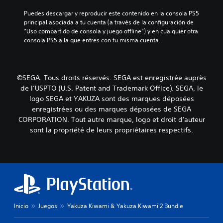
a
s
g
l
Puedes descargar y reproducir este contenido en la consola PS5 
a
o
a
principal asociada a tu cuenta (a través de la configuración de 
u
e
h
“Uso compartido de consola y juego offline”) y en cualquier otra 
n
n
i
consola PS5 a la que entres con tu misma cuenta.
a
c
s
d
u
t
i
a
o
s
l
r
p
©SEGA. Tous droits réservés. SEGA est enregistrée auprès
q
i
o
de l’USPTO (U.S. Patent and Trademark Office). SEGA, le
u
a
s
i
logo SEGA et YAKUZA sont des marques déposées
y
i
e
enregistrées ou des marques déposées de SEGA
l
c
r
CORPORATION. Tout autre marque, logo et droit d'auteur
o
i
m
s
sont la propriété de leurs propriétaires respectifs.
ó
o
p
n
m
e
p
e
r
r
n
s
e
t
o
d
o
n
e
.
a
f
j
i
Inicio
Juegos
Yakuza Kiwami & Yakuza Kiwami 2 Bundle
e
P
n
s
i
a