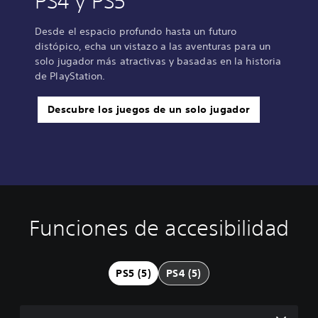
PS4 y PS5
Desde el espacio profundo hasta un futuro
distópico, echa un vistazo a las aventuras para un
solo jugador más atractivas y basadas en la historia
de PlayStation.
Descubre los juegos de un solo jugador
Funciones de accesibilidad
S
R
R
u
e
e
b
a
c
t
s
o
PS5 (5)
PS4 (5)
í
i
r
t
g
d
u
n
a