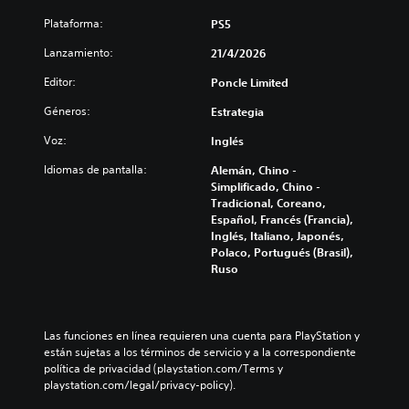
n
e
d
e
Plataforma:
PS5
e
r
Lanzamiento:
s
21/4/2026
p
r
u
Editor:
Poncle Limited
e
l
d
Géneros:
Estrategia
s
u
a
c
Voz:
Inglés
d
i
o
r
Idiomas de pantalla:
Alemán, Chino -
y
s
Simplificado, Chino -
s
Tradicional, Coreano,
b
i
Español, Francés (Francia),
o
l
Inglés, Italiano, Japonés,
t
e
Polaco, Portugués (Brasil),
o
n
Ruso
n
c
e
i
s
a
r
Las funciones en línea requieren una cuenta para PlayStation y 
P
l
están sujetas a los términos de servicio y a la correspondiente 
u
o
política de privacidad (playstation.com/Terms y 
e
s
playstation.com/legal/privacy-policy).
d
v
e