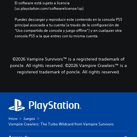
o
El software está sujeto a licencia 
s
l
(us.playstation.com/softwarelicense/sp).
j
ú
u
m
Puedes descargar y reproducir este contenido en la consola PS5 
g
e
principal asociada a tu cuenta (a través de la configuración de 
a
n
“Uso compartido de consola y juego offline”) y en cualquier otra 
r
e
consola PS5 a la que entres con tu misma cuenta.
y
s
d
d
e
e
s
a
p
©2026 Vampire Survivors™ is a registered trademark of
u
l
poncle. All rights reserved. ©2026 Vampire Crawlers™ is a
d
a
registered trademark of poncle. All rights reserved.
i
z
o
a
i
r
n
t
d
e
i
p
v
o
i
r
d
Inicio
Juegos
l
u
Vampire Crawlers: The Turbo Wildcard from Vampire Survivors
o
a
s
l
m