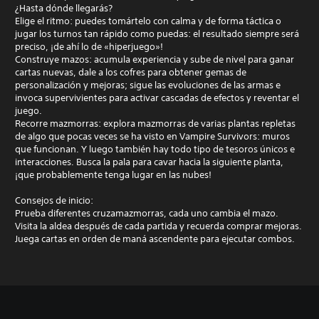
¿Hasta dónde llegarás?
Elige el ritmo: puedes tomártelo con calma y de forma táctica o
jugar los turnos tan rápido como puedas: el resultado siempre será
preciso, ¡de ahí lo de «hiperjuego»!
Construye mazos: acumula experiencia y sube de nivel para ganar
cartas nuevas, dale a los cofres para obtener gemas de
personalización y mejoras; sigue las evoluciones de las armas e
invoca supervivientes para activar cascadas de efectos y reventar el
juego.
Recorre mazmorras: explora mazmorras de varias plantas repletas
de algo que pocas veces se ha visto en Vampire Survivors: muros
que funcionan. Y luego también hay todo tipo de tesoros únicos e
interacciones. Busca la pala para cavar hacia la siguiente planta,
¡que probablemente tenga lugar en las nubes!
Consejos de inicio:
Prueba diferentes cruzamazmorras, cada uno cambia el mazo.
Visita la aldea después de cada partida y recuerda comprar mejoras.
Juega cartas en orden de maná ascendente para ejecutar combos.