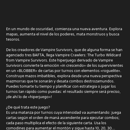
En un mundo de oscuridad, comienza una nueva aventura. Explora
mapas, aumenta el nivel de los poderes, mata monstruos y busca
tesoros.
De los creadores de Vampire Survivors, que de alguna forma se han
agenciado tres BAFTA, llega Vampire Crawlers: The Turbo Wildcard
from Vampire Survivors. Este hiperjuego derivado de Vampire
Survivors convierte la emoción «in crescendo» de los supervivientes
en un «BLOBBER» de cartas por turnos con elementos «roguelite».
Construye mazos imbatibles, explora desde una nueva perspectiva
mazmorras que te sonarán y desata combos destrozamundos.
Puedes tomarte tu tiempo y planificar con estrategia o jugar los
turnos tan rápido como puedas: el resultado siempre será preciso,
¡de ahí lo de «hiperjuego»!
¿De qué trata este juego?
Es una matanza por turnos cuya intensidad va aumentando: juega
cartas según el orden de maná ascendente para ejecutar combos;
cada paso multiplica el efecto de la siguiente carta. Usa los
comodines para aumentar el montón y sigue hasta 10, 20, 30...