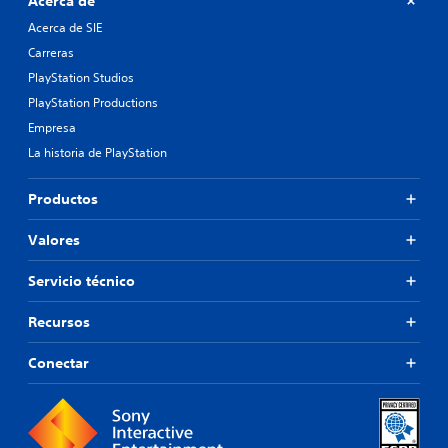
Acerca de
e
e
s
Acerca de SIE
n
.
ú
Carreras
s
PlayStation Studios
s
i
PlayStation Productions
n
Empresa
m
La historia de PlayStation
a
n
t
Productos
e
n
Valores
e
r
Servicio técnico
p
u
l
Recursos
s
a
Conectar
d
o
s
l
o