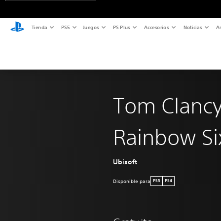
Tienda
PS5
Juegos
PS Plus
Accesorios
Noticias
As
Tom Clancy
Rainbow Si
Ubisoft
Disponible para
PS5
PS4