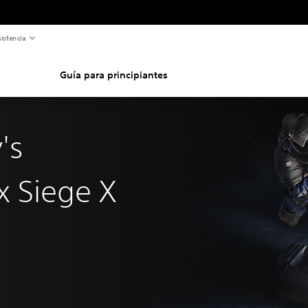
istencia
Guía para principiantes
's
x Siege X