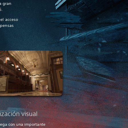
a gran
5.
 el acceso
mpensas
zación visual
lega con una importante