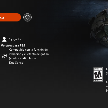
eca
1 jugador
Versión para PS5
Compatible con la función de
vibración y el efecto de gatillo
(control inalámbrico
DualSense)
L
S
C
a
i