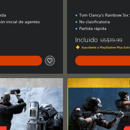
pida
Tom Clancy's Rainbow Six 
ón inicial de agentes
No clasificatoria
Partida rápida
Incluido
US$19.99
Rebajado del pr
Suscríbete a PlayStation Plus Ext
U
l
t
i
m
a
t
e
E