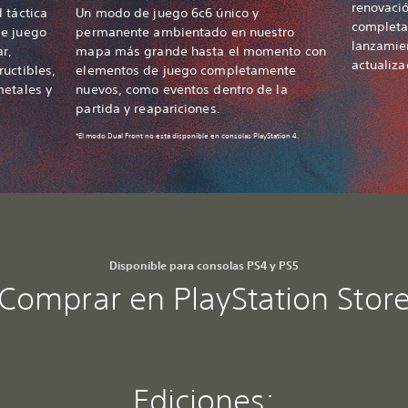
renovació
 táctica
Un modo de juego 6c6 único y
completa
de juego
permanente ambientado en nuestro
lanzamie
r,
mapa más grande hasta el momento con
actualiz
uctibles,
elementos de juego completamente
metales y
nuevos, como eventos dentro de la
partida y reapariciones.
*El modo Dual Front no está disponible en consolas PlayStation 4.
Disponible para consolas PS4 y PS5
Comprar en PlayStation Stor
Ediciones: