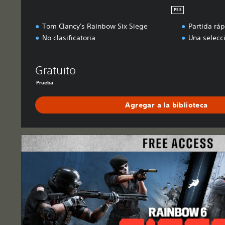
PS5
Tom Clancy's Rainbow Six Siege
Partida rá
No clasificatoria
Una selecci
Gratuito
Prueba
Agregar a la biblioteca
F
r
e
e
A
c
c
e
s