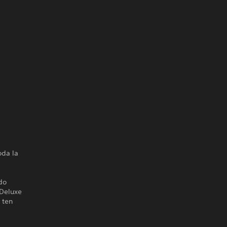
oda la
do
 Deluxe
 ten