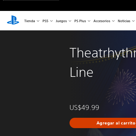
Tienda
PS5
Juegos
PS Plus
Accesorios
Noticias
Theatrhyth
Line
US$49.99
Agregar al carrito