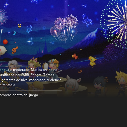
enguaje moderado, Música online no
lasificada por ESRB, Sangre, Temas
ugerentes de nivel moderado, Violencia
e fantasía
ompras dentro del juego