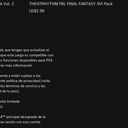
 Vol. 2
THEATRHYTHM FBL FINAL FANTASY XVI Pack
US$5.99
le que tengas que actualizar el 
nque este juego es compatible con 
as funciones disponibles para PS4. 
ner más información.
enta y están sujetas a los 
te política de privacidad (visita 
os términos de servicio y las 
 de tu país).
ntía limitada 
).
S4™ principal designado de la 
iar sesión con esa cuenta.