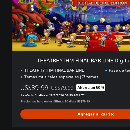
T
H
M
F
I
N
A
L
B
A
THEATRHYTHM FINAL BAR LINE Digital
R
L
THEATRHYTHM FINAL BAR LINE
Pase de te
I
Temas musicales especiales (27 temas
N
US$39.99
E
US$79.99
Ahorra un 50 %
Rebajado del precio original de US$79.99
D
La oferta finaliza el 13/8/2026 06:59 AM UTC
i
Precio más bajo en los últimos 30 días: US$79.99
g
i
Agregar al carrito
t
a
l