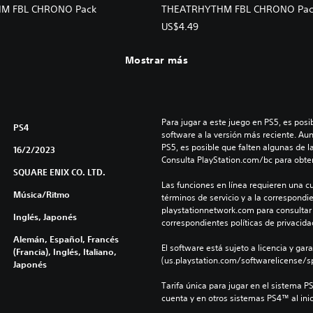
M FBL CHRONO Pack
THEATRHYTHM FBL CHRONO Pack
US$4.49
Mostrar más
Para jugar a este juego en PS5, es posib
PS4
software a la versión más reciente. Au
PS5, es posible que falten algunas de l
16/2/2023
Consulta PlayStation.com/bc para obte
SQUARE ENIX CO. LTD.
Las funciones en línea requieren una cu
Música/Ritmo
términos de servicio y a la correspondien
playstationnetwork.com para consultar l
Inglés, Japonés
correspondientes políticas de privacidad
Alemán, Español, Francés
El software está sujeto a licencia y gara
(Francia), Inglés, Italiano,
(us.playstation.com/softwarelicense/sp
Japonés
Tarifa única para jugar en el sistema P
cuenta y en otros sistemas PS4™ al inic