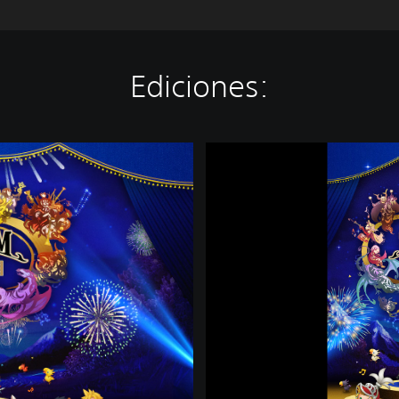
Ediciones:
T
H
E
A
T
R
H
Y
T
H
M
F
I
N