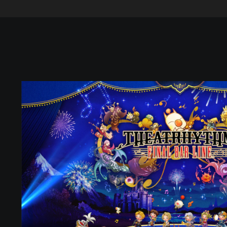
T
H
E
A
T
R
H
Y
T
H
M
F
I
N