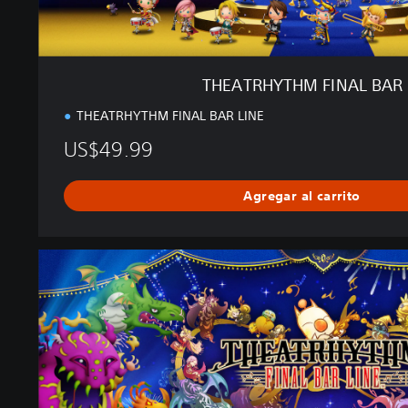
A
L
B
A
THEATRHYTHM FINAL BAR 
R
L
THEATRHYTHM FINAL BAR LINE
I
US$49.99
N
E
Agregar al carrito
T
H
E
A
T
R
H
Y