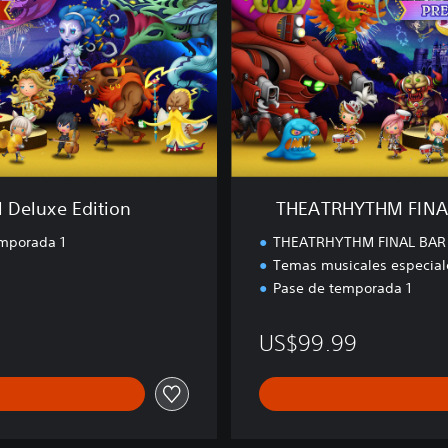
T
H
M
F
I
N
A
L
B
A
 Deluxe Edition
THEATRHYTHM FINAL 
R
L
mporada 1
THEATRHYTHM FINAL BAR 
I
Temas musicales especiale
N
Pase de temporada 1
E
P
US$99.99
r
e
m
i
u
m