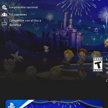
Juego online opcional
1-2 jugadores
Compatible con el Uso a
distancia
L
c
s
d
C