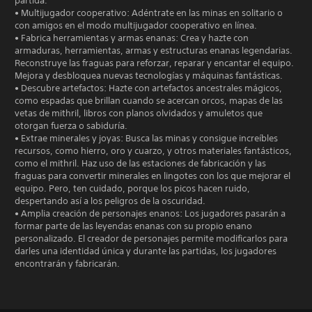
partida.
• Multijugador cooperativo: Adéntrate en las minas en solitario o
con amigos en el modo multijugador cooperativo en línea.
• Fabrica herramientas y armas enanas: Crea y hazte con
armaduras, herramientas, armas y estructuras enanas legendarias.
Reconstruye las fraguas para reforzar, reparar y encantar el equipo.
Mejora y desbloquea nuevas tecnologías y máquinas fantásticas.
• Descubre artefactos: Hazte con artefactos ancestrales mágicos,
como espadas que brillan cuando se acercan orcos, mapas de las
vetas de mithril, libros con planos olvidados y amuletos que
otorgan fuerza o sabiduría.
• Extrae minerales y joyas: Busca las minas y consigue increíbles
recursos, como hierro, oro y cuarzo, y otros materiales fantásticos,
como el mithril. Haz uso de las estaciones de fabricación y las
fraguas para convertir minerales en lingotes con los que mejorar el
equipo. Pero, ten cuidado, porque los picos hacen ruido,
despertando así a los peligros de la oscuridad.
• Amplia creación de personajes enanos: Los jugadores pasarán a
formar parte de las leyendas enanas con su propio enano
personalizado. El creador de personajes permite modificarlos para
darles una identidad única y durante las partidas, los jugadores
encontrarán y fabricarán.