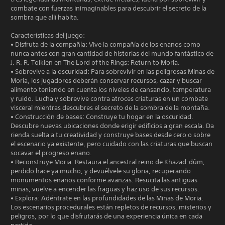
combate con fuerzas inimaginables para descubrir el secreto de la
sombra que allí habita.
Características del juego:
• Disfruta de la compañía: Vive la compañía de los enanos como
nunca antes con gran cantidad de historias del mundo fantástico de
J. R. R. Tolkien en The Lord of the Rings: Return to Moria.
• Sobrevive a la oscuridad: Para sobrevivir en las peligrosas Minas de
Moria, los jugadores deberán conservar recursos, cazar y buscar
alimento teniendo en cuenta los niveles de cansancio, temperatura
y ruido. Lucha y sobrevive contra atroces criaturas en un combate
visceral mientras descubres el secreto de la sombra de la montaña.
• Construcción de bases: Construye tu hogar en la oscuridad.
Descubre nuevas ubicaciones donde erigir edificios a gran escala. Da
rienda suelta a tu creatividad y construye bases desde cero o sobre
el escenario ya existente, pero cuidado con las criaturas que buscan
socavar el progreso enano.
• Reconstruye Moria: Restaura el ancestral reino de Khazad-dûm,
perdido hace ya mucho, y devuélvele su gloria, recuperando
monumentos enanos conforme avanzas. Resucita las antiguas
minas, vuelve a encender las fraguas y haz uso de sus recursos.
• Explora: Adéntrate en las profundidades de las Minas de Moria.
Los escenarios procedurales están repletos de recursos, misterios y
peligros, por lo que disfrutarás de una experiencia única en cada