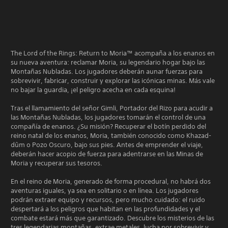
The Lord of the Rings: Return to Moria™ acompaña a los enanos en
su nueva aventura: reclamar Moria, su legendario hogar bajo las
Montañas Nubladas. Los jugadores deberán aunar fuerzas para
sobrevivir, fabricar, construir y explorar las icónicas minas. Más vale
no bajar la guardia, ¡el peligro acecha en cada esquina!
Tras el llamamiento del señor Gimli, Portador del Rizo para acudir a
las Montañas Nubladas, los jugadores tomarán el control de una
compañía de enanos. ¿Su misión? Recuperar el botín perdido del
reino natal de los enanos, Moria, también conocido como Khazad-
dûm o Pozo Oscuro, bajo sus pies. Antes de emprender el viaje,
deberán hacer acopio de fuerza para adentrarse en las Minas de
Moria y recuperar sus tesoros.
En el reino de Moria, generado de forma procedural, no habrá dos
aventuras iguales, ya sea en solitario o en línea. Los jugadores
podrán extraer equipo y recursos, pero mucho cuidado: el ruido
despertará a los peligros que habitan en las profundidades y el
combate estará más que garantizado. Descubre los misterios de las
tres legendarias montañas, extrae metales, lucha por sobrevivir y