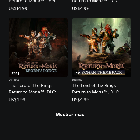
Return to Moria™ - del
Return to Moria™, DLC:
e
Pueblo de Durin
Paquete de cazaorcos
t
US$14.99
US$4.99
u
r
n
t
o
M
o
r
i
a
™
PS5
PS5
DISFRAZ
DISFRAZ
The Lord of the Rings:
The Lord of the Rings:
Return to Moria™, DLC:
Return to Moria™, DLC:
Paquete de la cabaña de
Paquete de Rohan
US$4.99
US$4.99
Beorn
Mostrar más