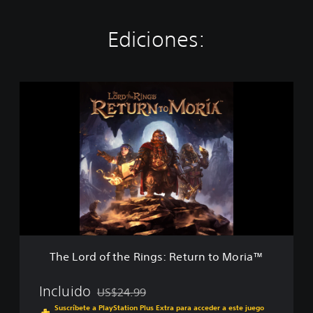
Ediciones:
T
h
e
L
o
r
d
o
f
t
h
e
R
The Lord of the Rings: Return to Moria™
i
n
g
Incluido
US$24.99
Rebajado del precio original de US$24.99
s
Suscríbete a PlayStation Plus Extra para acceder a este juego