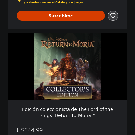
:
y a cientos más en el Catálogo de juegos
R
e
Suscribirse
t
u
r
n
E
t
d
o
i
M
c
o
i
r
ó
i
n
a
c
™
o
l
e
c
c
Edición coleccionista de The Lord of the
i
Rings: Return to Moria™
o
n
i
US$44.99
s