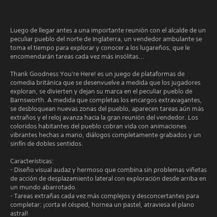
Luego de llegar antes a una importante reunión con el alcalde de un
peculiar pueblo del norte de Inglaterra, un vendedor ambulante se
toma el tiempo para explorar y conocer a los lugareños, que le
encomendarán tareas cada vez más insólitas...
Thank Goodness You're Here! es un juego de plataformas de
comedia británica que se desenvuelve a medida que los jugadores
exploran, se divierten y dejan su marca en el peculiar pueblo de
Barnsworth. A medida que completas los encargos extravagantes,
se desbloquean nuevas zonas del pueblo, aparecen tareas aún más
extraños y el reloj avanza hacia la gran reunión del vendedor. Los
coloridos habitantes del pueblo cobran vida con animaciones
vibrantes hechas a mano, diálogos completamente grabados y un
sinfín de dobles sentidos.
Características:
- Diseño visual audaz y hermoso que combina sin problemas viñetas
de acción de desplazamiento lateral con exploración desde arriba en
un mundo abarrotado.
- Tareas extrañas cada vez más complejos y desconcertantes para
completar: ¡corta el césped, hornea un pastel, atraviesa el plano
astral!