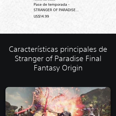
PASE DE TEMPORADA
Pase de temporada -
STRANGER OF PARADISE
FINAL FANTASY ORIGIN
US$14.99
Características principales de
Stranger of Paradise Final
Fantasy Origin