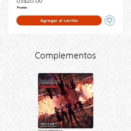
US$20.00
a
d
Prueba
e
Agregar al carrito
Complementos
PS5
PS4