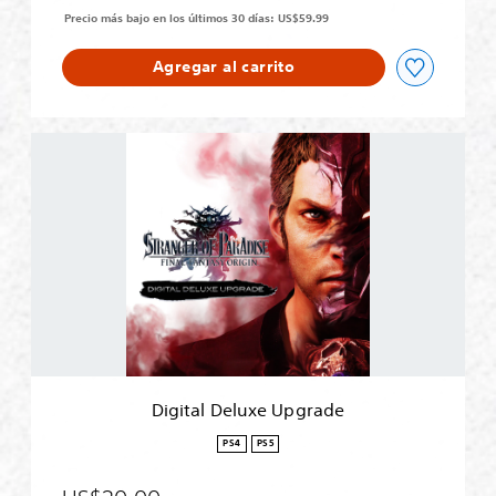
Precio más bajo en los últimos 30 días: US$59.99
Agregar al carrito
D
i
g
i
t
a
l
D
e
l
u
x
e
Digital Deluxe Upgrade
U
p
PS4
PS5
g
r