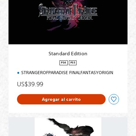
d
a
r
d
E
d
i
t
i
Standard Edition
o
n
PS4
PS5
STRANGEROFPARADISE FINALFANTASYORIGIN
US$39.99
Agregar al carrito
S
T
R