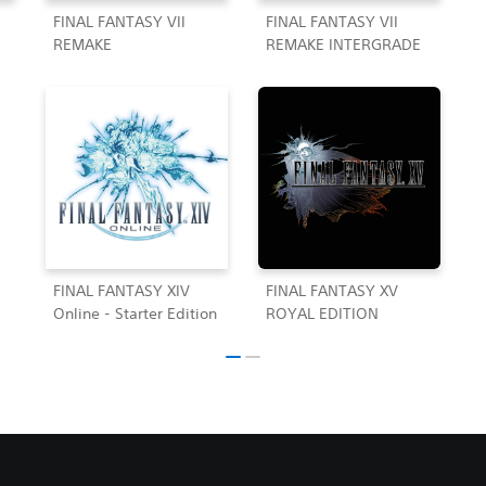
FINAL FANTASY VII
FINAL FANTASY VII
REMAKE
REMAKE INTERGRADE
FINAL FANTASY XIV
FINAL FANTASY XV
Online - Starter Edition
ROYAL EDITION