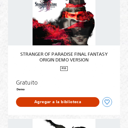
A
N
G
E
R
O
F
P
A
R
STRANGER OF PARADISE FINAL FANTASY
A
ORIGIN DEMO VERSION
D
I
PS5
S
E
Gratuito
F
I
Demo
N
A
Agregar a la biblioteca
L
F
A
N
S
T
T