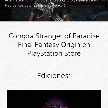
Adéntrate en un mundo de fantasía oscuro y deléitense en
trepidantes batallas repletas de acción.
Compra Stranger of Paradise
Final Fantasy Origin en
PlayStation Store
Ediciones:
S
t
a
n