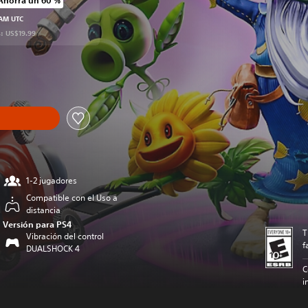
Ahorra un 60 %
precio original de US$19.99
 AM UTC
s: US$19.99
recio original de US$19.99
1-2 jugadores
Compatible con el Uso a
distancia
Versión para PS4
T
Vibración del control
f
DUALSHOCK 4
C
i