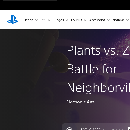
Tienda
PS5
Juegos
PS Plus
Accesorios
Noticias
Plants vs. 
Battle for
Neighborvil
Electronic Arts