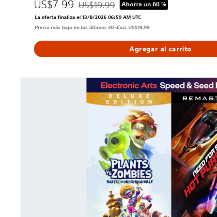
US$7.99
B
US$19.99
Ahorra un 60 %
Rebajado del precio original de US$19.99
a
La oferta finaliza el 13/8/2026 06:59 AM UTC
t
Precio más bajo en los últimos 30 días: US$19.99
a
l
Agregar al carrito
l
a
d
L
e
O
N
T
e
E
i
V
g
E
h
L
b
O
o
C
r
I
v
D
i
A
l
D
l
Y
e