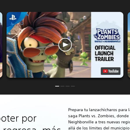
Prepara tu lanzachícharos para l
ooter por
saga Plants vs. Zombies, donde 
Neighborville a tres nuevas reg
allá de los límites del municip