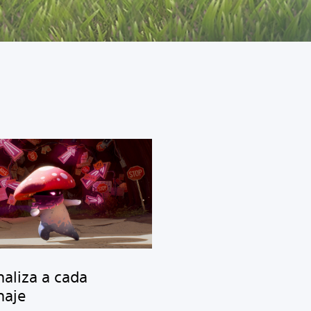
naliza a cada
naje