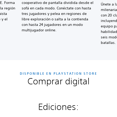
cE. Forma
cooperativo de pantalla dividida desde el
Únete a l
la región
sofá en cada modo. Conéctate con hasta
milenaria
ista
tres jugadores y pelea en regiones de
con 20 cl
 y el
libre exploración o salta a la contienda
incluyend
con hasta 24 jugadores en un modo
equipo pa
multijugador online.
habilidad
seis modo
batallas.
DISPONIBLE EN PLAYSTATION STORE
Comprar digital
Ediciones: