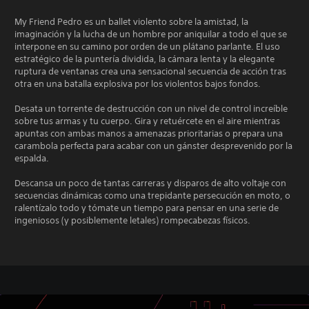
My Friend Pedro es un ballet violento sobre la amistad, la
imaginación y la lucha de un hombre por aniquilar a todo el que se
interpone en su camino por orden de un plátano parlante. El uso
estratégico de la puntería dividida, la cámara lenta y la elegante
ruptura de ventanas crea una sensacional secuencia de acción tras
otra en una batalla explosiva por los violentos bajos fondos.
Desata un torrente de destrucción con un nivel de control increíble
sobre tus armas y tu cuerpo. Gira y retuércete en el aire mientras
apuntas con ambas manos a amenazas prioritarias o prepara una
carambola perfecta para acabar con un gánster desprevenido por la
espalda.
Descansa un poco de tantas carreras y disparos de alto voltaje con
secuencias dinámicas como una trepidante persecución en moto, o
ralentízalo todo y tómate un tiempo para pensar en una serie de
ingeniosos (y posiblemente letales) rompecabezas físicos.