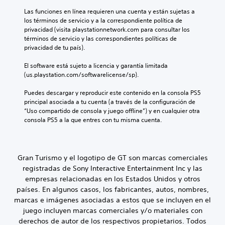
c
u
t
o
l
Las funciones en línea requieren una cuenta y están sujetas a 
a
i
n
u
los términos de servicio y a la correspondiente política de 
l
v
t
y
privacidad (visita playstationnetwork.com para consultar los 
e
a
r
e
términos de servicio y las correspondientes políticas de 
s
r
o
d
privacidad de tu país).
.
u
l
i
n
e
á
El software está sujeto a licencia y garantía limitada 
r
s
A
l
(us.playstation.com/softwarelicense/sp).
a
d
u
o
n
e
g
d
Puedes descargar y reproducir este contenido en la consola PS5 
g
l
o
principal asociada a tu cuenta (a través de la configuración de 
i
o
j
h
“Uso compartido de consola y juego offline”) y en cualquier otra 
o
d
u
a
consola PS5 a la que entres con tu misma cuenta.
3
e
e
b
a
D
g
l
s
o
P
a
i
.
u
d
Gran Turismo y el logotipo de GT son marcas comerciales
s
e
o
t
registradas de Sony Interactive Entertainment Inc y las
d
.
S
e
empresas relacionadas en los Estados Unidos y otros
e
n
e
países. En algunos casos, los fabricantes, autos, nombres,
s
c
p
e
marcas e imágenes asociadas a estos que se incluyen en el
i
u
s
juego incluyen marcas comerciales y/o materiales con
a
e
t
derechos de autor de los respectivos propietarios. Todos
s