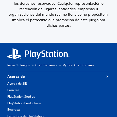
a
d
i
los derechos reservados. Cualquier representación o
b
e
n
recreación de lugares, entidades, empresas u
l
j
d
organizaciones del mundo real no tiene como propósito ni
e
u
i
c
implica el patrocinio o la promoción de este juego por
g
v
e
dichas partes.
i
a
r
d
r
l
u
s
a
a
i
s
l
a
n
m
l
c
e
i
o
n
d
n
t
Inicio
Juegos
Gran Turismo 7
My First Gran Turismo
a
t
e
d
p
r
e
Acerca de
a
o
a
r
Acerca de SIE
l
u
a
e
d
Carreras
q
i
s
PlayStation Studios
u
o
d
e
PlayStation Productions
p
e
t
a
Empresa
m
e
r
o
a
La historia de PlayStation