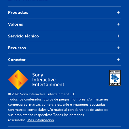
a
y
v
q
u
i
u
Productos
d
m
e
e
i
s
Valores
n
e
e
a
p
n
j
Servicio técnico
u
t
u
e
o
g
Recursos
d
a
P
a
r
u
n
Conectar
.
e
o
d
í
e
r
R
s
l
e
j
o
c
u
s
o
g
© 2026 Sony Interactive Entertainment LLC
s
r
a
Todos los contenidos, títulos de juegos, nombres y/o imágenes
o
d
r
comerciales, marcas comerciales, arte e imágenes asociadas
n
s
a
son marcas comerciales y/o material con derechos de autor de
i
i
sus propietarios respectivos.Todos los derechos
t
d
n
reservados.
Más información
o
o
n
s
r