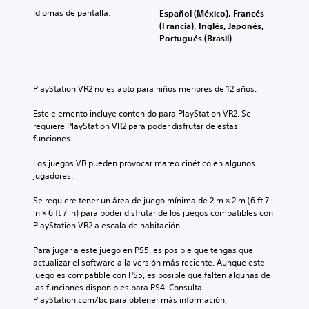
b
o
a
s
t
Idiomas de pantalla:
Español (México), Francés
s
l
o
í
(Francia), Inglés, Japonés,
v
i
n
t
Portugués (Brasil)
o
z
a
u
l
a
l
l
ú
r
i
o
m
e
z
s
PlayStation VR2 no es apto para niños menores de 12 años.
e
l
a
p
n
n
r
o
Este elemento incluye contenido para PlayStation VR2. Se 
e
i
í
r
requiere PlayStation VR2 para poder disfrutar de estas 
s
v
n
q
funciones.
d
e
t
u
e
l
e
e
Los juegos VR pueden provocar mareo cinético en algunos 
a
d
g
e
jugadores.
u
e
r
l
d
d
a
j
Se requiere tener un área de juego mínima de 2 m × 2 m (6 ft 7 
i
e
m
u
in × 6 ft 7 in) para poder disfrutar de los juegos compatibles con 
o
s
e
e
PlayStation VR2 a escala de habitación.
i
a
n
g
n
f
t
o
Para jugar a este juego en PS5, es posible que tengas que 
d
í
e
n
actualizar el software a la versión más reciente. Aunque este 
i
o
l
o
juego es compatible con PS5, es posible que falten algunas de 
v
o
o
i
las funciones disponibles para PS4. Consulta 
i
a
s
n
PlayStation.com/bc para obtener más información.
d
c
c