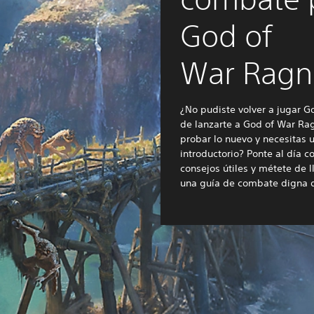
God of
War Ragn
¿No pudiste volver a jugar G
de lanzarte a God of War Ra
probar lo nuevo y necesitas
introductorio? Ponte al día c
consejos útiles y métete de l
una guía de combate digna d