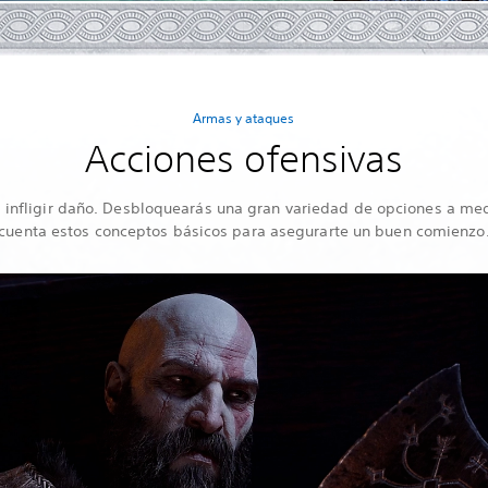
Armas y ataques
Acciones ofensivas
 infligir daño. Desbloquearás una gran variedad de opciones a me
cuenta estos conceptos básicos para asegurarte un buen comienzo