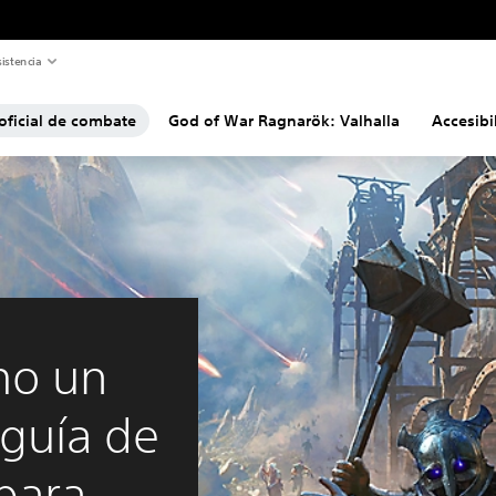
istencia
oficial de combate
God of War Ragnarök: Valhalla
Accesibi
mo un
 guía de
para