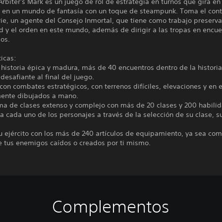
 Arbiter's Mark es un juego de rol de estrategia en turnos que gira en
ia en un mundo de fantasía con un toque de steampunk. Toma el cont
rie, un agente del Consejo Inmortal, que tiene como trabajo preserva
d y el orden en este mundo, además de dirigir a las tropas en encue
os.
ticas:
 historia épica y madura, más de 40 encuentros dentro de la historia
desafiante al final del juego.
 con combates estratégicos, con terrenos difíciles, elevaciones y en 
nte dibujados a mano.
ema de clases extenso y complejo con más de 20 clases y 200 habili
a cada uno de los personajes a través de la selección de su clase, s
u ejército con los más de 240 artículos de equipamiento, ya sea co
 tus enemigos caídos o creados por ti mismo.
Complementos