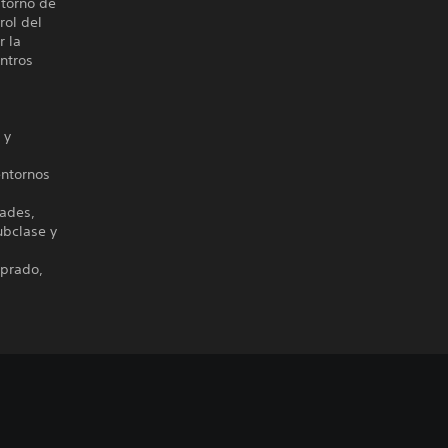
 torno de
rol del
r la
ntros
 y
entornos
dades,
ubclase y
mprado,