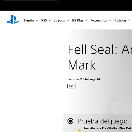
Tienda
PS5
Juegos
PS Plus
Accesorios
Noticias
Fell Seal: A
Mark
Fulqrum Publishing Ltd.
PS4
Prueba del juego
Suscríbete a PlayStation Plus Del