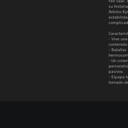
Fell Seal:
su histor
Árbitro Ky
estabilida
complicad
Caracterís
- Vive una
contenido 
- Batallas
hermosame
- Un sist
personaliz
pasivos.
- Equipa t
tomado de