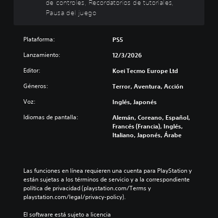
ó
a
de controles, Recordatorios de tutoriales,
a
i
u
n
m
Pausa del juego
r
r
y
f
b
l
e
e
r
i
o
l
s
o
a
Plataforma:
PS5
s
d
u
n
r
v
e
b
t
l
Lanzamiento:
12/3/2026
o
s
t
a
o
l
a
í
l
Editor:
Koei Tecmo Europe Ltd
s
ú
f
t
(
c
m
í
Géneros:
Terror, Aventura, Acción
u
H
o
e
o
l
U
n
Voz:
Inglés, Japonés
n
g
o
D
t
e
e
s
)
r
Idiomas de pantalla:
Alemán, Coreano, Español,
s
n
p
s
o
Francés (Francia), Inglés,
d
e
a
e
l
Italiano, Japonés, Árabe
e
r
r
p
e
a
a
a
r
s
u
l
l
e
a
d
d
a
s
u
Las funciones en línea requieren una cuenta para PlayStation y 
i
e
h
e
n
están sujetas a los términos de servicio y a la correspondiente 
o
l
i
n
a
política de privacidad (playstation.com/Terms y 
i
j
s
t
d
playstation.com/legal/privacy-policy).
n
u
t
a
i
d
e
o
d
s
El software está sujeto a licencia 
i
g