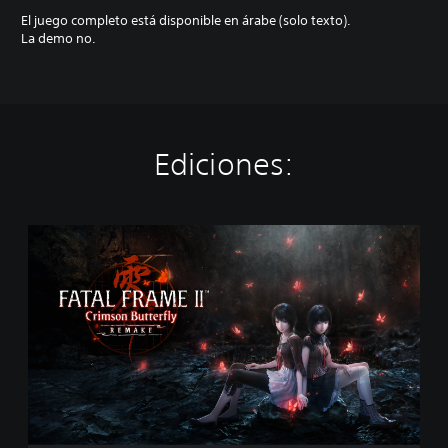
El juego completo está disponible en árabe (solo texto).
La demo no.
Ediciones:
E
d
i
c
i
ó
n
e
s
t
á
n