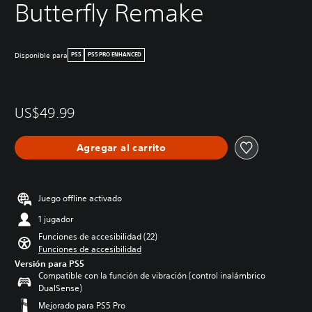
Butterfly Remake
Disponible para
PS5
PS5 PRO ENHANCED
US$49.99
Agregar al carrito
Juego offline activado
1 jugador
Funciones de accesibilidad (22)
Funciones de accesibilidad
Versión para PS5
Compatible con la función de vibración (control inalámbrico
DualSense)
Mejorado para PS5 Pro