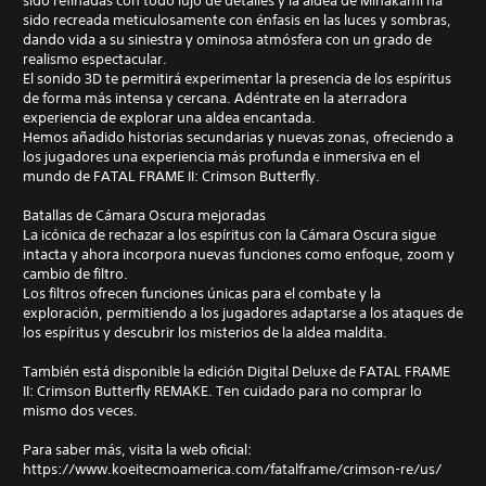
sido refinadas con todo lujo de detalles y la aldea de Minakami ha
sido recreada meticulosamente con énfasis en las luces y sombras,
dando vida a su siniestra y ominosa atmósfera con un grado de
realismo espectacular.
El sonido 3D te permitirá experimentar la presencia de los espíritus
de forma más intensa y cercana. Adéntrate en la aterradora
experiencia de explorar una aldea encantada.
Hemos añadido historias secundarias y nuevas zonas, ofreciendo a
los jugadores una experiencia más profunda e inmersiva en el
mundo de FATAL FRAME II: Crimson Butterfly.
Batallas de Cámara Oscura mejoradas
La icónica de rechazar a los espíritus con la Cámara Oscura sigue
intacta y ahora incorpora nuevas funciones como enfoque, zoom y
cambio de filtro.
Los filtros ofrecen funciones únicas para el combate y la
exploración, permitiendo a los jugadores adaptarse a los ataques de
los espíritus y descubrir los misterios de la aldea maldita.
También está disponible la edición Digital Deluxe de FATAL FRAME
II: Crimson Butterfly REMAKE. Ten cuidado para no comprar lo
mismo dos veces.
Para saber más, visita la web oficial:
https://www.koeitecmoamerica.com/fatalframe/crimson-re/us/