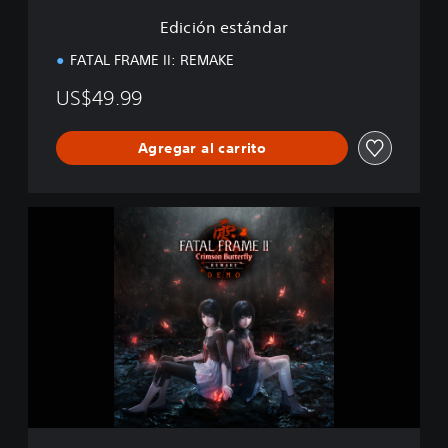
d
Edición estándar
a
r
FATAL FRAME II: REMAKE
US$49.99
Agregar al carrito
F
A
T
A
L
F
R
A
M
E
I
I
: