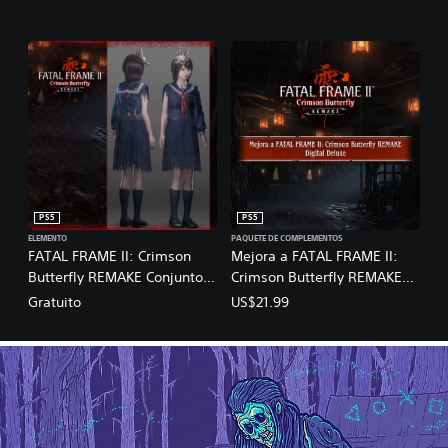
PS5
PS5
ELEMENTO
PAQUETE DE COMPLEMENTOS
FATAL FRAME II: Crimson
Mejora a FATAL FRAME II:
Butterfly REMAKE Conjunto
Crimson Butterfly REMAKE
de trajes de FATAL FRAME II:
Digital Deluxe
Gratuito
US$21.99
Crimson Butterfly REMAKE x
SILENT HILL f