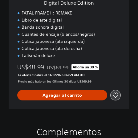
e
Digital Deluxe Edition
E
m
d
FATAL FRAME II: REMAKE
o
i
Libro de arte digital
t
Banda sonora digital
i
o
Guantes de encaje (blancos/negros)
n
Gótica japonesa (ala izquierda)
Gótica japonesa (ala derecha)
Talismán deluxe
US$48.99
US$69.99
Ahorra un 30 %
Rebajado del precio original de US$69.99
La oferta finaliza el 13/8/2026 06:59 AM UTC
Precio más bajo en los últimos 30 días: US$69.99
Agregar al carrito
Complementos