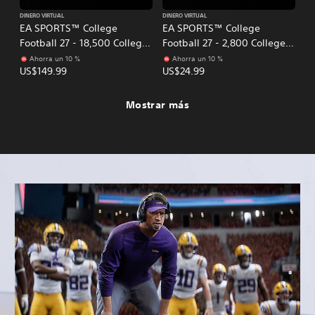
DINERO VIRTUAL
DINERO VIRTUAL
EA SPORTS™ College
EA SPORTS™ College
Football 27 - 18,500 College
Football 27 - 2,800 College
Football Points
Football Points
Ahorra un 10 %
Ahorra un 10 %
US$149.99
US$24.99
Mostrar más