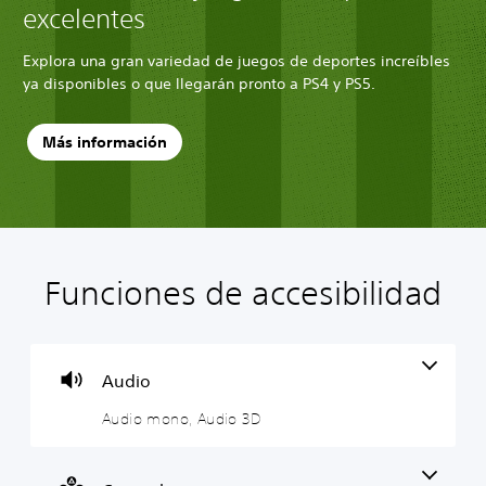
excelentes
Explora una gran variedad de juegos de deportes increíbles
ya disponibles o que llegarán pronto a PS4 y PS5.
Más información
Funciones de accesibilidad
A
S
R
T
u
e
e
r
d
p
c
a
i
u
o
n
o
e
r
s
Audio
m
d
d
c
Audio mono, Audio 3D
o
e
a
r
n
j
t
i
o
u
o
p
g
r
c