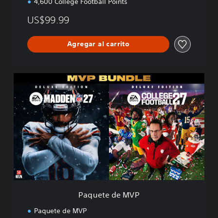
4,600 College Football Points
US$99.99
Agregar al carrito
P
a
q
u
e
t
e
d
e
M
V
P
Paquete de MVP
Paquete de MVP