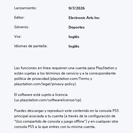
t
e
s
i
s
a
Lanzamiento:
9/7/2026
d
s
d
u
e
a
e
Editor:
d
Electronic Arts Inc
b
r
t
i
l
o
Géneros:
Deportes
e
o
o
t
x
p
Voz:
Inglés
s
t
o
a
c
o
r
n
Idiomas de pantalla:
Inglés
o
s
a
e
n
e
q
s
t
p
u
P
r
u
e
Las funciones en línea requieren una cuenta para PlayStation y 
u
o
e
s
están sujetas a los términos de servicio y a la correspondiente 
e
l
d
e
política de privacidad (playstation.com/Terms y 
d
e
e
a
playstation.com/legal/privacy-policy).
e
s
n
i
s
d
l
d
El software está sujeto a licencia 
j
e
e
é
(us.playstation.com/softwarelicense/sp).
u
l
e
n
g
j
r
t
Puedes descargar y reproducir este contenido en la consola PS5 
a
u
e
i
principal asociada a tu cuenta (a través de la configuración de 
r
e
n
c
“Uso compartido de consola y juego offline”) y en cualquier otra 
y
g
v
a
consola PS5 a la que entres con tu misma cuenta.
d
o
o
d