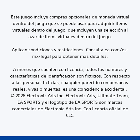
e
e
z
e
s
n
a
s
p
c
l
d
Este juego incluye compras opcionales de moneda virtual
l
u
t
e
a
a
dentro del juego que se puede usar para adquirir items
a
c
z
l
p
virtuales dentro del juego, que incluyen una selección al
a
a
q
a
d
azar de items virtuales dentro del juego.
r
u
r
a
t
i
a
a
Aplican condiciones y restricciones. Consulta ea.com/es-
e
e
t
l
mx/legal para obtener más detalles.
p
r
i
t
o
m
.
a
r
o
A menos que cuenten con licencia, todos los nombres y
v
l
m
o
características de identificación son ficticios. Con respecto
T
o
e
z
a las personas ficticias, cualquier parecido con personas
r
s
n
.
reales, vivas o muertas, es una coincidencia accidental.
m
t
a
© 2026 Electronic Arts Inc. Electronic Arts, Ultimate Team,
e
o
n
A
n
.
EA SPORTS y el logotipo de EA SPORTS son marcas
s
ú
u
comerciales de Electronic Arts Inc. Con licencia oficial de
c
s
d
CLC.
r
M
s
i
i
o
i
o
p
d
n
3
c
o
n
D