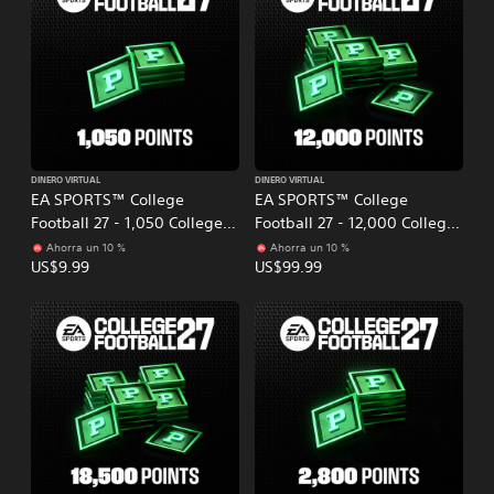
DINERO VIRTUAL
DINERO VIRTUAL
EA SPORTS™ College
EA SPORTS™ College
Football 27 - 1,050 College
Football 27 - 12,000 College
Football Points
Football Points
Ahorra un 10 %
Ahorra un 10 %
US$9.99
US$99.99