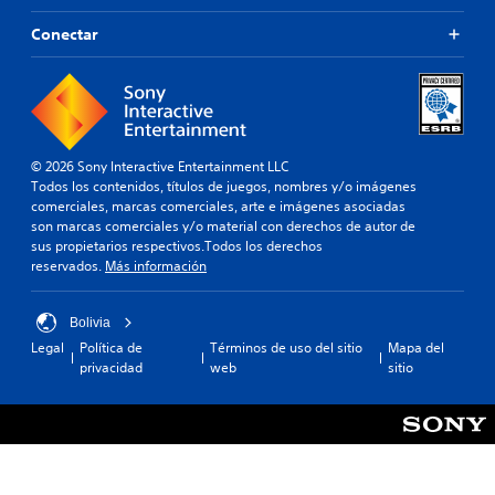
e
d
s
u
v
e
r
Conectar
n
o
a
á
e
z
u
p
n
s
d
i
t
e
i
d
o
p
o
a
r
u
p
m
n
e
a
e
© 2026 Sony Interactive Entertainment LLC
o
d
r
n
Todos los contenidos, títulos de juegos, nombres y/o imágenes
s
e
a
t
comerciales, marcas comerciales, arte e imágenes asociadas
i
n
q
e
son marcas comerciales y/o material con derechos de autor de
n
m
u
o
sus propietarios respectivos.Todos los derechos
c
o
e
d
reservados.
Más información
o
s
s
e
n
t
e
n
s
r
p
t
Bolivia
e
a
u
r
Legal
Política de
Términos de uso del sitio
Mapa del
c
r
e
o
privacidad
web
sitio
u
e
d
d
e
n
a
e
n
f
n
u
c
o
o
n
i
r
í
l
a
m
r
í
s