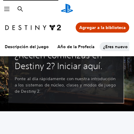
Buscar
Agregar a la biblioteca
Descripción del juego
Año de la Profecía
¿Eres nuevo en
¿Recién comienzas en
Destiny 2? Iniciar aquí.
Ponte al día rápidamente con nuestra introducción
a los sistemas de núcleo, clases y modos de juego
de Destiny 2.