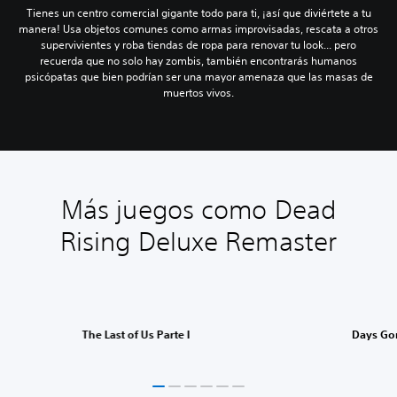
Tienes un centro comercial gigante todo para ti, ¡así que diviértete a tu
manera! Usa objetos comunes como armas improvisadas, rescata a otros
supervivientes y roba tiendas de ropa para renovar tu look... pero
recuerda que no solo hay zombis, también encontrarás humanos
psicópatas que bien podrían ser una mayor amenaza que las masas de
muertos vivos.
Más juegos como Dead
Rising Deluxe Remaster
The Last of Us Parte I
Days Go