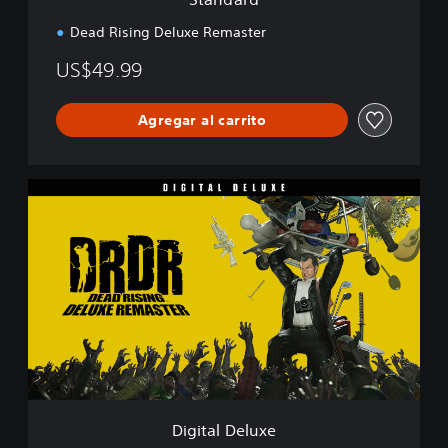
Dead Rising Deluxe Remaster
US$49.99
Agregar al carrito
D
i
g
i
t
a
l
D
e
l
u
x
e
Digital Deluxe