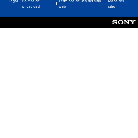
Legal
Política de
Términos de uso del sitio
Mapa del
privacidad
web
sitio