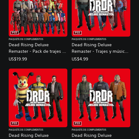
PS5
PS5
PAQUETE DE COMPLEMENTOS
PAQUETE DE COMPLEMENTOS
Dead Rising Deluxe
Dead Rising Deluxe
Remaster - Pack de trajes y
Remaster - Trajes y música:
música (5 sets)
Pack centro comercial
US$19.99
US$4.99
Willamette Parkview
PS5
PS5
PAQUETE DE COMPLEMENTOS
PAQUETE DE COMPLEMENTOS
Dead Rising Deluxe
Dead Rising Deluxe