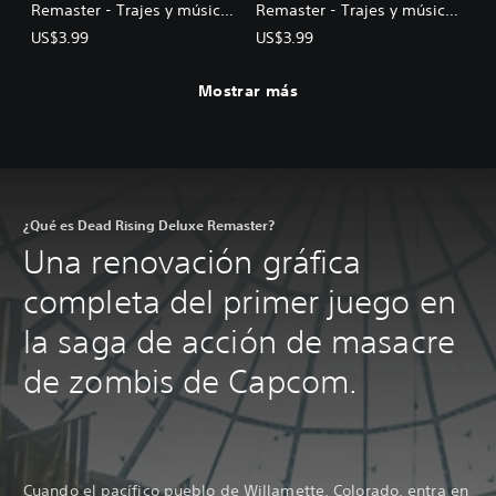
Remaster - Trajes y música:
Remaster - Trajes y música:
Pack Dead Rising Original
Pack héroes de Resident Evil
US$3.99
US$3.99
Mostrar más
¿Qué es Dead Rising Deluxe Remaster?
Una renovación gráfica
completa del primer juego en
la saga de acción de masacre
de zombis de Capcom.
Cuando el pacífico pueblo de Willamette, Colorado, entra en