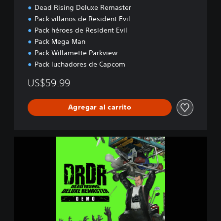
Dead Rising Deluxe Remaster
Pack villanos de Resident Evil
Pack héroes de Resident Evil
Pack Mega Man
Pack Willamette Parkview
Pack luchadores de Capcom
US$59.99
Agregar al carrito
D
e
a
d
R
i
s
i
n