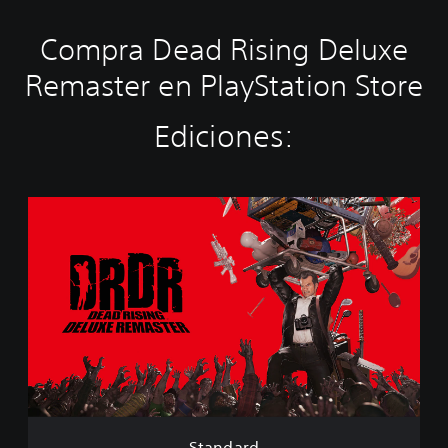
Compra Dead Rising Deluxe
Remaster en PlayStation Store
Ediciones:
S
t
a
n
d
a
r
d
Standard