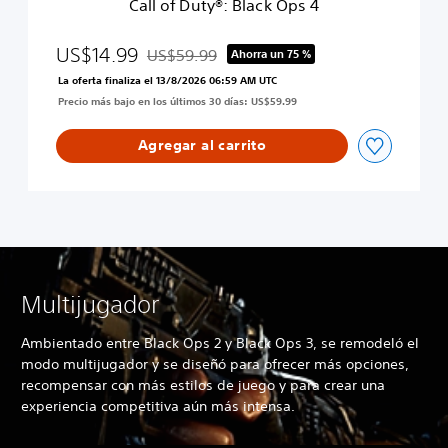
e
Call of Duty®: Black Ops 4
l
a
c
US$14.99
US$59.99
Ahorra un 75 %
Rebajado del precio original de US$59.99
k
La oferta finaliza el 13/8/2026 06:59 AM UTC
O
Precio más bajo en los últimos 30 días: US$59.99
p
s
4
Agregar al carrito
Multijugador
Ambientado entre Black Ops 2 y Black Ops 3, se remodeló el
modo multijugador y se diseñó para ofrecer más opciones,
recompensar con más estilos de juego y para crear una
experiencia competitiva aún más intensa.