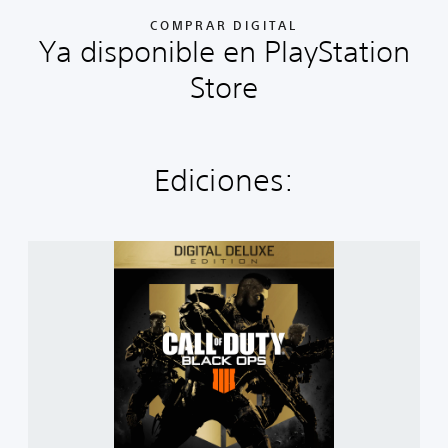
COMPRAR DIGITAL
Ya disponible en PlayStation
Store
Ediciones:
C
a
l
l
o
f
D
u
t
y
®