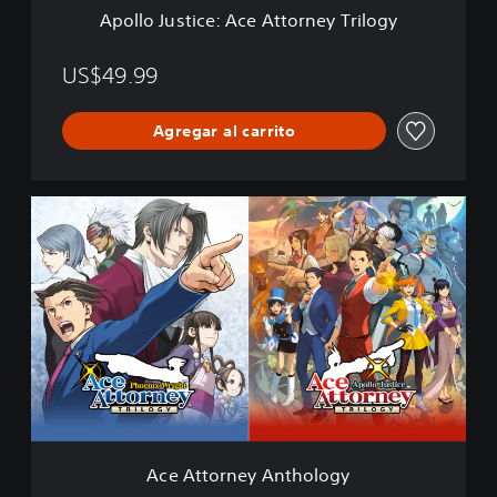
e
Apollo Justice: Ace Attorney Trilogy
:
A
c
US$49.99
e
A
Agregar al carrito
t
t
o
r
A
n
c
e
e
y
A
T
t
r
t
i
o
l
r
o
n
g
e
y
y
A
n
Ace Attorney Anthology
t