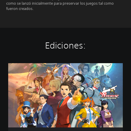
como se lanzó inicialmente para preservar los juegos tal como
fueron creados.
Ediciones:
A
p
o
l
l
o
J
u
s
t
i
c