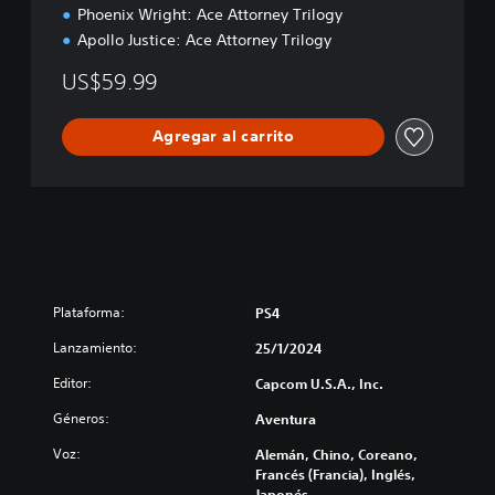
h
Phoenix Wright: Ace Attorney Trilogy
o
Apollo Justice: Ace Attorney Trilogy
l
o
US$59.99
g
y
Agregar al carrito
Plataforma:
PS4
Lanzamiento:
25/1/2024
Editor:
Capcom U.S.A., Inc.
Géneros:
Aventura
Voz:
Alemán, Chino, Coreano,
Francés (Francia), Inglés,
Japonés