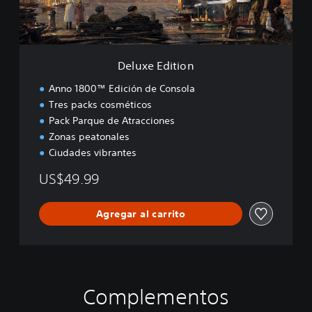
i
t
i
o
n
Deluxe Edition
Anno 1800™ Edición de Consola
Tres packs cosméticos
Pack Parque de Atracciones
Zonas peatonales
Ciudades vibrantes
US$49.99
Agregar al carrito
Complementos