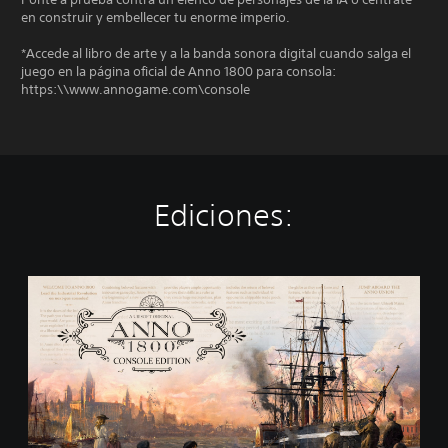
en construir y embellecer tu enorme imperio.
*Accede al libro de arte y a la banda sonora digital cuando salga el
juego en la página oficial de Anno 1800 para consola:
https:\\www.annogame.com\console
Ediciones:
S
t
a
n
d
a
r
d
E