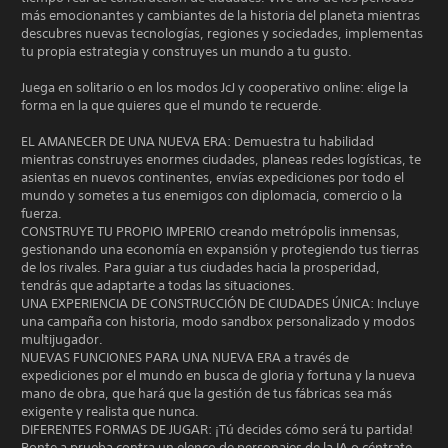
más emocionantes y cambiantes de la historia del planeta mientras
descubres nuevas tecnologías, regiones y sociedades, implementas
tu propia estrategia y construyes un mundo a tu gusto.
Juega en solitario o en los modos JcJ y cooperativo online: elige la
forma en la que quieres que el mundo te recuerde.
EL AMANECER DE UNA NUEVA ERA: Demuestra tu habilidad
mientras construyes enormes ciudades, planeas redes logísticas, te
asientas en nuevos continentes, envías expediciones por todo el
mundo y sometes a tus enemigos con diplomacia, comercio o la
fuerza.
CONSTRUYE TU PROPIO IMPERIO creando metrópolis inmensas,
gestionando una economía en expansión y protegiendo tus tierras
de los rivales. Para guiar a tus ciudades hacia la prosperidad,
tendrás que adaptarte a todas las situaciones.
UNA EXPERIENCIA DE CONSTRUCCIÓN DE CIUDADES ÚNICA: Incluye
una campaña con historia, modo sandbox personalizado y modos
multijugador.
NUEVAS FUNCIONES PARA UNA NUEVA ERA a través de
expediciones por el mundo en busca de gloria y fortuna y la nueva
mano de obra, que hará que la gestión de tus fábricas sea más
exigente y realista que nunca.
DIFERENTES FORMAS DE JUGAR: ¡Tú decides cómo será tu partida!
Ponte a prueba contra un elenco de personajes de la IA o céntrate