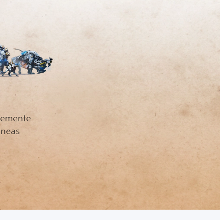
demente
áneas