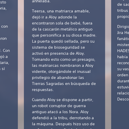
anhelaba.
usto
de sac
ria,
tribus
Teersa, una matriarca amable,
propi
dejó ir a Aloy adonde la
encontraron sola de bebé, fuera
 con
Dirig
de la cascarón metálico antiguo
Jira H
que personifica a su diosa madre.
aron
fanáti
La puerta quedó sellada, pero su
miste
sistema de bioseguridad se
l. Con
HADES
activó en presencia de Aloy.
ojó a
había
Tomando esto como un presagio,
aria,
recon
las matriarcas nombraron a Aloy
 sí
su vas
vidente, otorgándole el inusual
orden 
privilegio de abandonar las
duran
Tierras Sagradas en búsqueda de
estuv
respuestas.
relaci
Desco
Cuando Aloy se dispone a partir,
un robot corruptor de guerra
antiguo atacó a los Nora. Aloy
defendió a la tribu, derrotando a
la máquina. Después hizo uso de