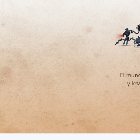
El mun
y le