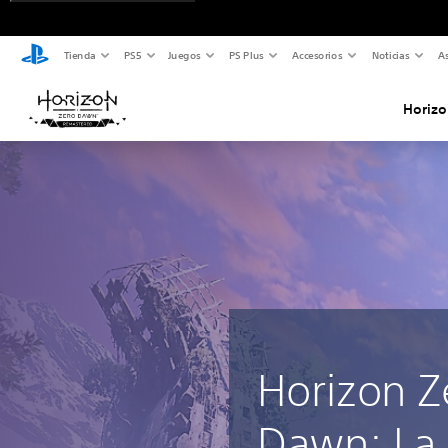
Tienda
PS5
Juegos
PS Plus
Accesorios
Noticias
As
Horiz
Horizon Z
Dawn: La 