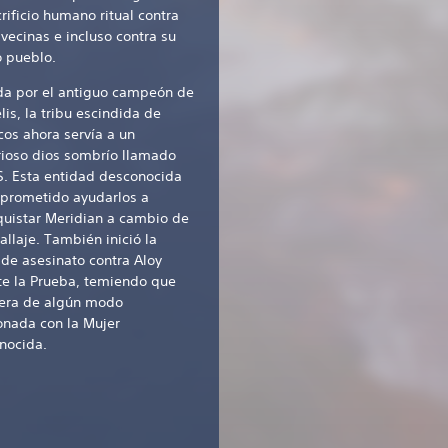
rificio humano ritual contra
 vecinas e incluso contra su
o pueblo.
ida por el antiguo campeón de
elis, la tribu escindida de
cos ahora servía a un
rioso dios sombrío llamado
. Esta entidad desconocida
 prometido ayudarlos a
quistar Meridian a cambio de
allaje. También inició la
de asesinato contra Aloy
te la Prueba, temiendo que
iera de algún modo
onada con la Mujer
nocida.