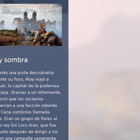
 y sombra
ndo una pista descubierta
te su foco, Aloy viajó a
an, la capital de la poderosa
Carja. Gracias a un informante,
rió que los sectarios
ecían a una facción rebelde
s Carja sombríos llamada
e. Eran un grupo de fieles al
o rey Sol Loco Jiran, que fue
uido después de dirigir a los
 en una campaña sangrienta