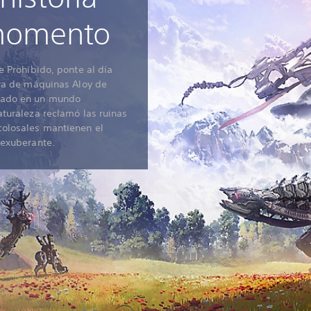
 momento
e Prohibido, ponte al día
ora de máquinas Aloy de
tado en un mundo
turaleza reclamó las ruinas
colosales mantienen el
 exuberante.