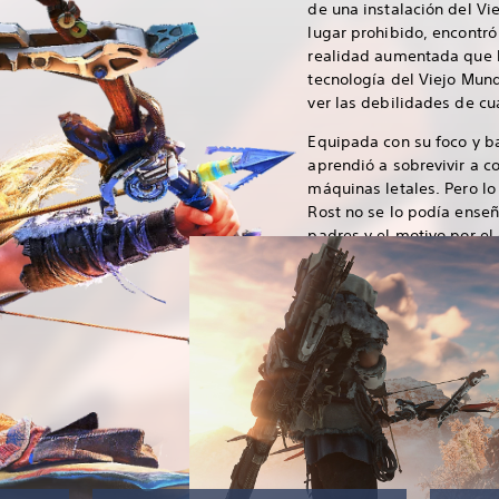
de una instalación del Vi
lugar prohibido, encontró
realidad aumentada que l
tecnología del Viejo Mund
ver las debilidades de c
Equipada con su foco y ba
aprendió a sobrevivir a c
máquinas letales. Pero l
Rost no se lo podía enseñ
padres y el motivo por el