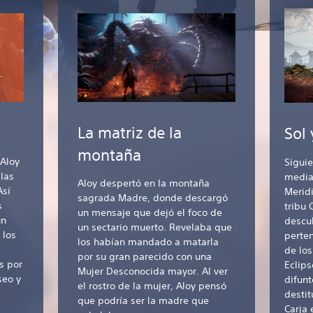
La matriz de la
Sol
montaña
 Aloy
Siguie
las
median
Aloy despertó en la montaña
Así
Meridi
sagrada Madre, donde descargó
s
tribu 
un mensaje que dejó el foco de
un
descub
un sectario muerto. Revelaba que
 los
perten
los habían mandado a matarla
de lo
por su gran parecido con una
s por
Eclips
Mujer Desconocida mayor. Al ver
seo y
difunt
el rostro de la mujer, Aloy pensó
destit
que podría ser la madre que
Carja