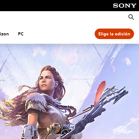
Busca
rizon
PC
Elige la edición