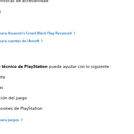
rísticas de accesibilidad
s
 para Assassin’s Creed Black Flag Resynced
para cuentas de Ubisoft
o técnico de PlayStation
puede ayudar con lo siguiente:
nta
as
ción del juego
siones de PlayStation
 para juegos