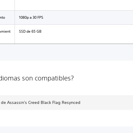
nto
1080p a 30 FPS
amient
SSD de 65 GB
diomas son compatibles?
 de Assassin's Creed Black Flag Resynced