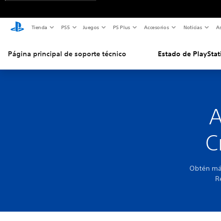
Tienda
PS5
Juegos
PS Plus
Accesorios
Noticias
As
Página principal de soporte técnico
Estado de PlayStat
A
C
Obtén más
R