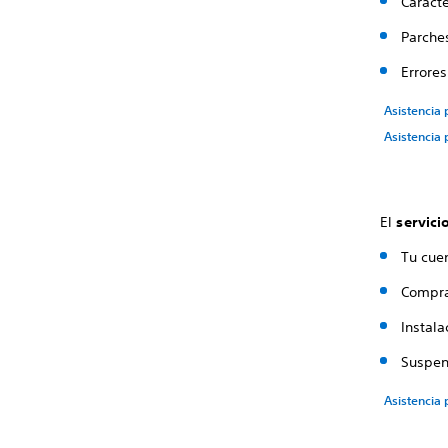
Caracte
Parche
Errores
Asistencia
Asistencia 
El
servici
Tu cue
Compr
Instala
Suspen
Asistencia