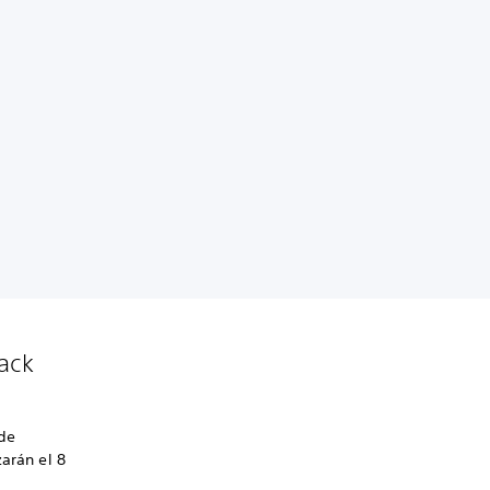
lack
 de
zarán el 8