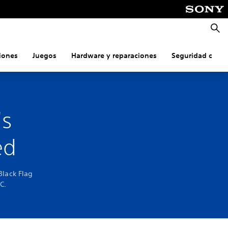
Busca
iones
Juegos
Hardware y reparaciones
Seguridad onlin
's
ed
Black Flag
C.