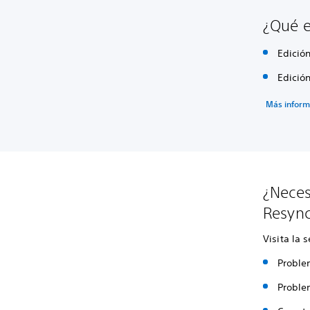
¿Qué e
Edició
Edició
Más inform
¿Neces
Resyn
Visita la 
Proble
Proble