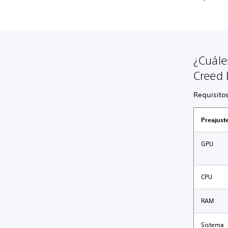
¿Cuále
Creed 
Requisito
Preajust
GPU
CPU
RAM
Sistema