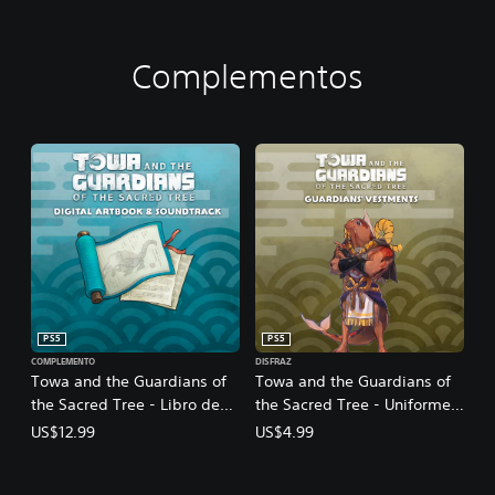
Complementos
PS5
PS5
COMPLEMENTO
DISFRAZ
Towa and the Guardians of
Towa and the Guardians of
the Sacred Tree - Libro de
the Sacred Tree - Uniformes
arte digital y banda sonora
de los guardianes
US$12.99
US$4.99