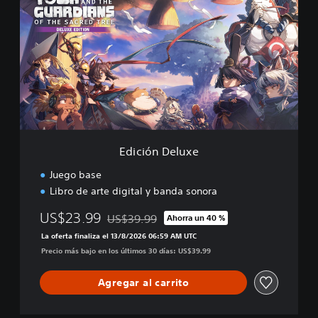
i
f
c
t
i
h
ó
e
n
S
D
a
e
c
l
r
u
e
x
d
e
T
Edición Deluxe
r
Juego base
e
e
Libro de arte digital y banda sonora
US$23.99
US$39.99
Ahorra un 40 %
Rebajado del precio original de US$39.99
La oferta finaliza el 13/8/2026 06:59 AM UTC
Precio más bajo en los últimos 30 días: US$39.99
Agregar al carrito