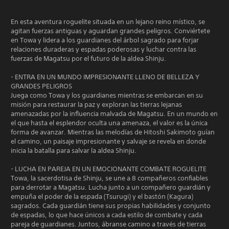
En esta aventura roguelite situada en un lejano reino místico, se
agitan fuerzas antiguas y aguardan grandes peligros. Conviértete
en Towa y lidera a los guardianes del árbol sagrado para forjar
relaciones duraderas y espadas poderosas y luchar contra las
fuerzas de Magatsu por el futuro de la aldea Shinju.
- ENTRA EN UN MUNDO IMPRESIONANTE LLENO DE BELLEZA Y
GRANDES PELIGROS
Juega como Towa y los guardianes mientras se embarcan en su
misión para restaurar la paz y exploran las tierras lejanas
amenazadas por la influencia malvada de Magatsu. En un mundo en
el que hasta el esplendor oculta una amenaza, el valor es la única
forma de avanzar. Mientras las melodías de Hitoshi Sakimoto guían
el camino, un paisaje impresionante y salvaje se revela en donde
inicia la batalla para salvar la aldea Shinju.
- LUCHA EN PAREJA EN UN EMOCIONANTE COMBATE ROGUELITE
Towa, la sacerdotisa de Shinju, se une a 8 compañeros confiables
para derrotar a Magatsu. Lucha junto a un compañero guardián y
empuña el poder de la espada (Tsurugi) y el bastón (Kagura)
sagrados. Cada guardián tiene sus propias habilidades y conjunto
de espadas, lo que hace únicos a cada estilo de combate y cada
pareja de guardianes. Juntos, ábranse camino a través de tierras