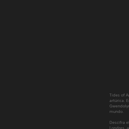
Tides of A
artúrica.
Gwendolyn 
mundo.
Descifra 
Londres, a