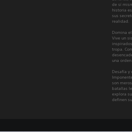
de sí mism
historia 
sus secret
realidad.
Domina el 
Vive un s
inspirados
tropa. Com
desencade
una orden 
Desafía y 
Imponente
son meros 
batallas l
explora su
definen su