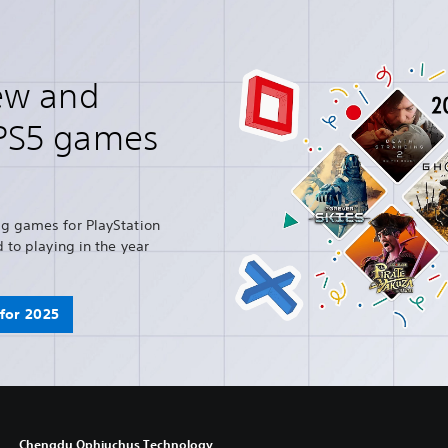
ew and
PS5 games
g games for PlayStation
 to playing in the year
for 2025
Chengdu Ophiuchus Technology