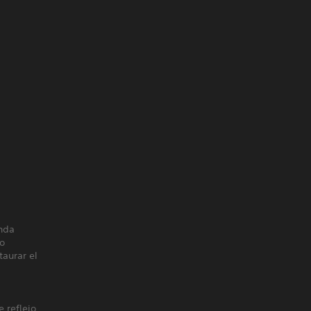
enda
mo
taurar el
 reflejo