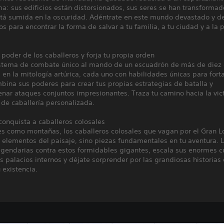
a: sus edificios están distorsionados, sus seres se han transformad
está sumida en la oscuridad. Adéntrate en este mundo devastado y d
os para encontrar la forma de salvar a tu familia, a tu ciudad y a la 
poder de los caballeros y forja tu propia orden
istema de combate único al mando de un escuadrón de más de diez 
 en la mitología artúrica, cada uno con habilidades únicas para forta
bina sus poderes para crear tus propias estrategias de batalla y
nar ataques conjuntos impresionantes. Traza tu camino hacia la vict
de caballería personalizada.
conquista a caballeros colosales
s como montañas, los caballeros colosales que vagan por el Gran L
elementos del paisaje, sino piezas fundamentales en tu aventura. L
egendarias contra estos formidables gigantes, escala sus enormes c
s palacios internos y déjate sorprender por las grandiosas historias
 existencia.