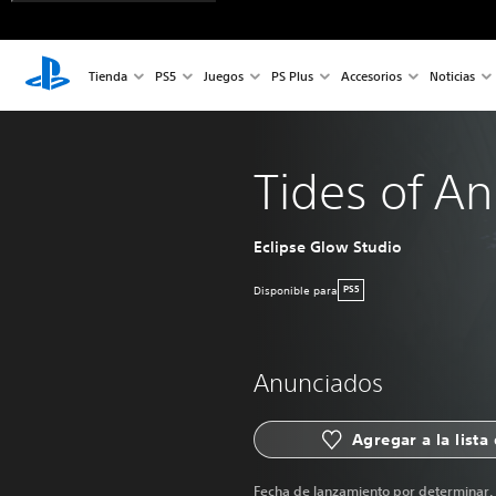
Tienda
PS5
Juegos
PS Plus
Accesorios
Noticias
Tides of An
Eclipse Glow Studio
Disponible para
PS5
Anunciados
Agregar a la lista
Fecha de lanzamiento por determinar.