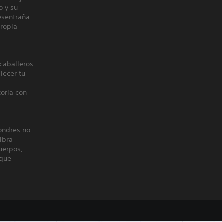
o y su
esentraña
propia
caballeros
lecer tu
oria con
ondres no
ibra
uerpos,
 que