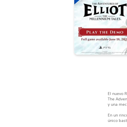
El nuevo 
The Advent
y una mec
En un rinc
único bas