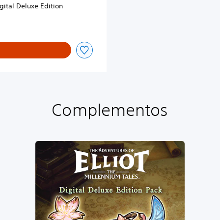
u
gital Deluxe Edition
e
D
e
m
o
Complementos