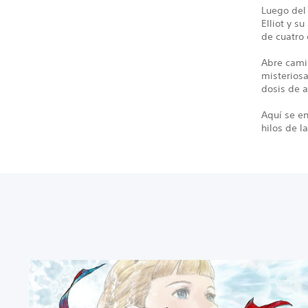
Luego del
Elliot y s
de cuatro 
Abre camin
misteriosa
dosis de 
Aquí se en
hilos de la
T
h
e