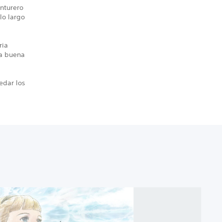
nturero
lo largo
ria
na buena
edar los