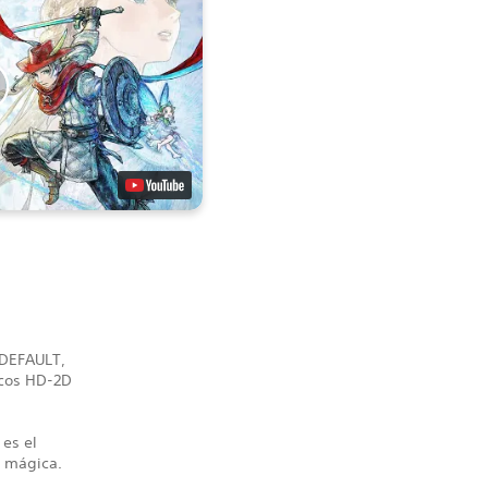
 DEFAULT,
icos HD-2D
 es el
a mágica.