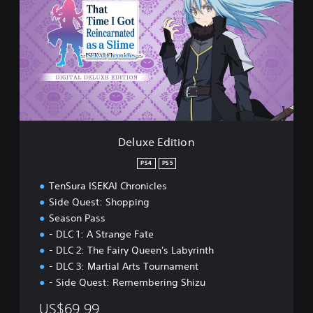
u
x
e
E
d
i
t
i
o
n
Deluxe Edition
PS4
PS5
TenSura ISEKAI Chronicles
Side Quest: Shopping
Season Pass
- DLC 1: A Strange Fate
- DLC 2: The Fairy Queen's Labyrinth
- DLC 3: Martial Arts Tournament
- Side Quest: Remembering Shizu
US$69.99