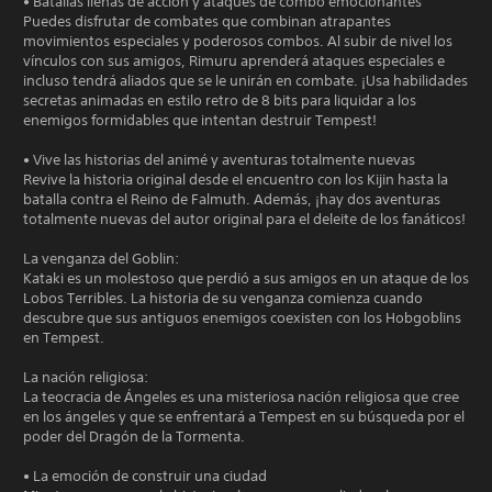
• Batallas llenas de acción y ataques de combo emocionantes
Puedes disfrutar de combates que combinan atrapantes
movimientos especiales y poderosos combos. Al subir de nivel los
vínculos con sus amigos, Rimuru aprenderá ataques especiales e
incluso tendrá aliados que se le unirán en combate. ¡Usa habilidades
secretas animadas en estilo retro de 8 bits para liquidar a los
enemigos formidables que intentan destruir Tempest!
• Vive las historias del animé y aventuras totalmente nuevas
Revive la historia original desde el encuentro con los Kijin hasta la
batalla contra el Reino de Falmuth. Además, ¡hay dos aventuras
totalmente nuevas del autor original para el deleite de los fanáticos!
La venganza del Goblin:
Kataki es un molestoso que perdió a sus amigos en un ataque de los
Lobos Terribles. La historia de su venganza comienza cuando
descubre que sus antiguos enemigos coexisten con los Hobgoblins
en Tempest.
La nación religiosa:
La teocracia de Ángeles es una misteriosa nación religiosa que cree
en los ángeles y que se enfrentará a Tempest en su búsqueda por el
poder del Dragón de la Tormenta.
• La emoción de construir una ciudad