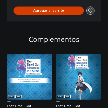
Agregar al carrito
Complementos
PS5
PS4
PS5
PS4
NIVEL
NIVEL
That Time I Got
That Time I Got