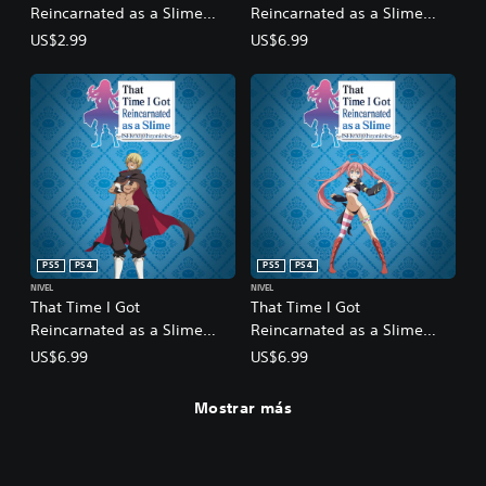
Reincarnated as a Slime
Reincarnated as a Slime
ISEKAI Chronicles - Bonus
ISEKAI Chronicles - DLC 1: A
US$2.99
US$6.99
Side Quest Collection:
Strange Fate
Commemorative Statues
PS5
PS4
PS5
PS4
NIVEL
NIVEL
That Time I Got
That Time I Got
Reincarnated as a Slime
Reincarnated as a Slime
ISEKAI Chronicles - DLC 2:
ISEKAI Chronicles - DLC 3:
US$6.99
US$6.99
The Fairy Queen's Labyrinth
Martial Arts Tournament
Mostrar más