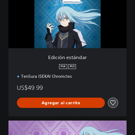
c
i
ó
n
e
s
t
á
n
d
Edición estándar
a
r
PS4
PS5
TenSura ISEKAI Chronicles
US$49.99
Agregar al carrito
D
e
l