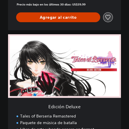
Precio más bajo en los últimos 30 días: US$39.99
Agregar al carrito
E
d
i
c
i
ó
n
D
e
l
u
x
e
Edición Deluxe
Tales of Berseria Remastered
Paquete de música de batalla