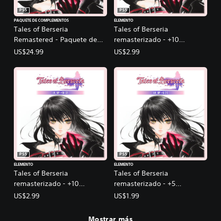
PS5
PS5
PAQUETE DE COMPLEMENTOS
ELEMENTO
Tales of Berseria
Tales of Berseria
Remastered - Paquete de
remasterizado - +10
mejora Deluxe
aumentos de nivel (1)
US$24.99
US$2.99
PS5
PS5
ELEMENTO
ELEMENTO
Tales of Berseria
Tales of Berseria
remasterizado - +10
remasterizado - +5
aumentos de nivel (2)
aumentos de nivel (1)
US$2.99
US$1.99
Mostrar más