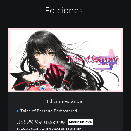
Ediciones:
E
d
i
c
i
ó
n
e
s
t
á
n
d
Edición estándar
a
r
Tales of Berseria Remastered
US$29.99
US$39.99
Ahorra un 25 %
Rebajado del precio original de US$39.99
La oferta finaliza el 13/8/2026 06:59 AM UTC