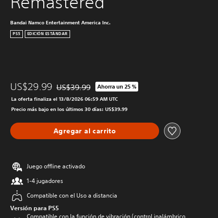
Remastered
Bandai Namco Entertainment America Inc.
PS5
EDICIÓN ESTÁNDAR
US$29.99
US$39.99
Ahorra un 25 %
Rebajado del precio original de US$39.99
La oferta finaliza el 13/8/2026 06:59 AM UTC
Precio más bajo en los últimos 30 días: US$39.99
Agregar al carrito
Juego offline activado
1-4 jugadores
Compatible con el Uso a distancia
Versión para PS5
Compatible con la función de vibración (control inalámbrico