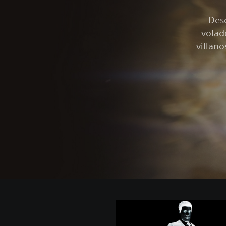
Desd
volad
villan