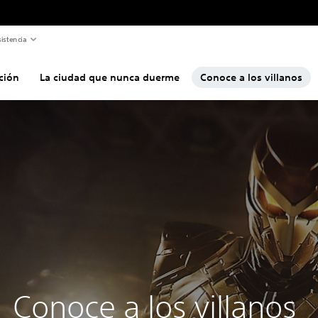
istencia
ción
La ciudad que nunca duerme
Conoce a los villanos
Conoce a los villanos