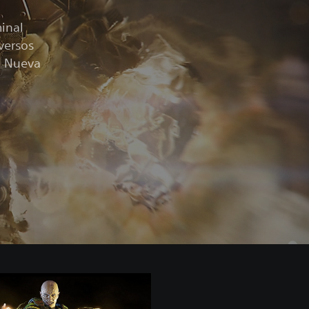
minal
versos
a Nueva