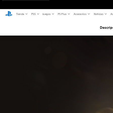
Tienda
PS5
Juegos
PS Plus
Accesorios
Noticias
As
Descrip