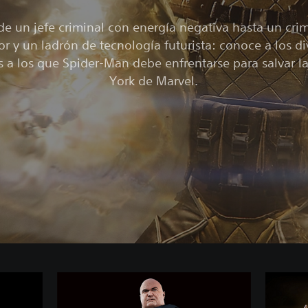
e un jefe criminal con energía negativa hasta un cri
or y un ladrón de tecnología futurista: conoce a los di
os a los que Spider-Man debe enfrentarse para salvar l
York de Marvel.