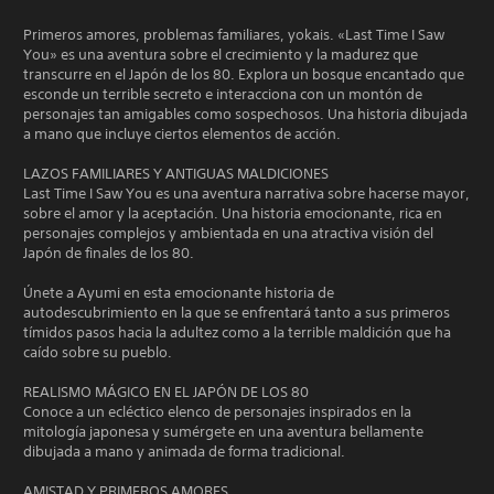
Primeros amores, problemas familiares, yokais. «Last Time I Saw
You» es una aventura sobre el crecimiento y la madurez que
transcurre en el Japón de los 80. Explora un bosque encantado que
esconde un terrible secreto e interacciona con un montón de
personajes tan amigables como sospechosos. Una historia dibujada
a mano que incluye ciertos elementos de acción.
LAZOS FAMILIARES Y ANTIGUAS MALDICIONES
Last Time I Saw You es una aventura narrativa sobre hacerse mayor,
sobre el amor y la aceptación. Una historia emocionante, rica en
personajes complejos y ambientada en una atractiva visión del
Japón de finales de los 80.
Únete a Ayumi en esta emocionante historia de
autodescubrimiento en la que se enfrentará tanto a sus primeros
tímidos pasos hacia la adultez como a la terrible maldición que ha
caído sobre su pueblo.
REALISMO MÁGICO EN EL JAPÓN DE LOS 80
Conoce a un ecléctico elenco de personajes inspirados en la
mitología japonesa y sumérgete en una aventura bellamente
dibujada a mano y animada de forma tradicional.
AMISTAD Y PRIMEROS AMORES